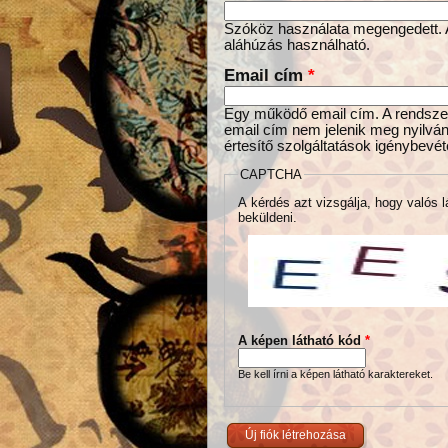
Szóköz használata megengedett. Az
aláhúzás használható.
Email cím
*
Egy működő email cím. A rendszer 
email cím nem jelenik meg nyilván
értesítő szolgáltatások igénybevét
CAPTCHA
A kérdés azt vizsgálja, hogy valós l
beküldeni.
A képen látható kód
*
Be kell írni a képen látható karaktereket.