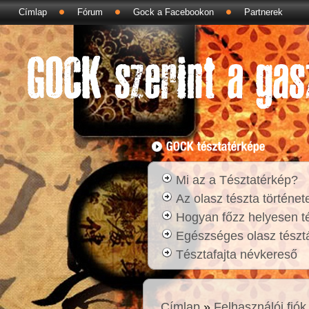
Címlap
Fórum
Gock a Facebookon
Partnerek
Mi az a Tésztatérkép?
Az olasz tészta történet
Hogyan főzz helyesen t
Egészséges olasz tésztá
Tésztafajta névkereső
Címlap
»
Felhasználói fiók