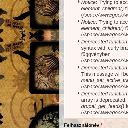
Notice
: Trying to acc
element_children()
f
(
/space/www/gock/w
Notice
: Trying to acc
element_children()
f
(
/space/www/gock/w
Deprecated function
syntax with curly br
függvényben
(
/space/www/gock/ww
Deprecated function
This message will be
menu_set_active_trai
(
/space/www/gock/w
Deprecated function
array is deprecated
drupal_get_feeds()
f
(
/space/www/gock/w
Felhasználónév
*