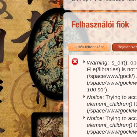
Új fiók létrehozása
(aktív fül)
Bejelentke
Warning
: is_dir(): o
Hibaüzenet
File(/libraries) is no
(/space/www/gock/)
(
/space/www/gock/www
100
sor).
Notice
: Trying to acc
element_children()
f
(
/space/www/gock/w
Notice
: Trying to acc
element_children()
f
(
/space/www/gock/w