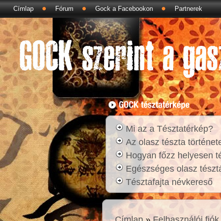
Címlap
Fórum
Gock a Facebookon
Partnerek
Mi az a Tésztatérkép?
Az olasz tészta történet
Hogyan főzz helyesen t
Egészséges olasz tésztá
Tésztafajta névkereső
Címlap
»
Felhasználói fiók