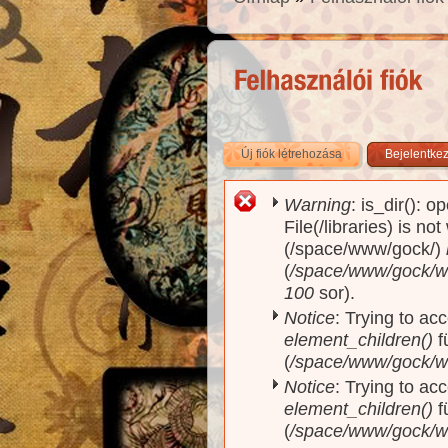
Új fiók létrehozása
(aktív fül)
Bejelentke
Warning
: is_dir(): o
Hibaüzenet
File(/libraries) is no
(/space/www/gock/)
(
/space/www/gock/www
100
sor).
Notice
: Trying to acc
element_children()
f
(
/space/www/gock/w
Notice
: Trying to acc
element_children()
f
(
/space/www/gock/w