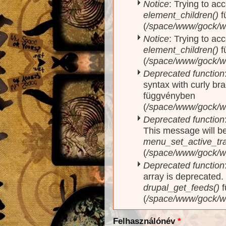
Notice
: Trying to acc
element_children()
f
(
/space/www/gock/w
Notice
: Trying to acc
element_children()
f
(
/space/www/gock/w
Deprecated function
syntax with curly br
függvényben
(
/space/www/gock/ww
Deprecated function
This message will be
menu_set_active_trai
(
/space/www/gock/w
Deprecated function
array is deprecated
drupal_get_feeds()
f
(
/space/www/gock/w
Felhasználónév
*