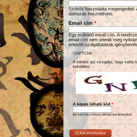
Szóköz használata megengedett. Az
aláhúzás használható.
Email cím
*
Egy működő email cím. A rendszer 
email cím nem jelenik meg nyilván
értesítő szolgáltatások igénybevét
CAPTCHA
A kérdés azt vizsgálja, hogy valós l
beküldeni.
A képen látható kód
*
Be kell írni a képen látható karaktereket.