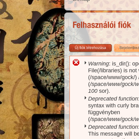
Új fiók létrehozása
Bejelentke
Warning
: is_dir(): o
Hibaüzenet
File(/libraries) is no
(/space/www/gock/)
(
/space/www/gock/www
100
sor).
Deprecated function
syntax with curly br
függvényben
(
/space/www/gock/ww
Deprecated function
This message will be