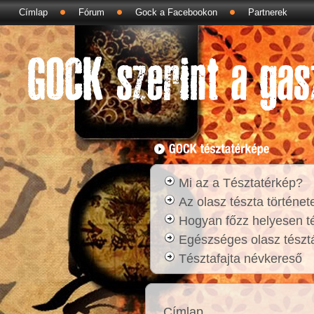
Címlap
Fórum
Gock a Facebookon
Partnerek
Mi az a Tésztatérkép?
Az olasz tészta történet
Hogyan főzz helyesen t
Egészséges olasz tésztá
Tésztafajta névkereső
Címlap