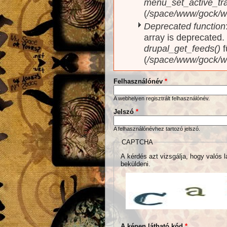
menu_set_active_trai
(
/space/www/gock/w
Deprecated function
array is deprecated
drupal_get_feeds()
f
(
/space/www/gock/w
Felhasználónév
*
A webhelyen regisztrált felhasználónév.
Jelszó
*
A felhasználónévhez tartozó jelszó.
CAPTCHA
A kérdés azt vizsgálja, hogy valós l
beküldeni.
A képen látható kód
*