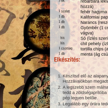
3
ek
rebarbara lek
hozzá)
1
szelet
fehér hagyma 
1
db
Kaliforniai pa
1
db
Narancs (resze
1
db
Gyömbér (1 c
vágva)
kis
Só (ízlés szeri
kis
chil pehely (íz
1
csomag
tortilla chips 
1
db
menta (ág csú
Készítsd elő az alapan
Hozzávalókban megad
A legszebb szem málna
tedd a zöldségaprítóba
pép legyen belőle.
Legalább egy órára ted