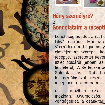
2
Lehetőség adódott arra, ho
lekvár családot. Már az 
Vonzódom a hagyományo
cimkéjén az szerepel, h
receptje, szeretettel ke
üzlet polcáról (ebben az 
felületéről). A Kertecske p
Sütőtök és Rebarba
felhasználásával kész
receptben a Rebarbara lekv
Mint a moziban... Csak 
moziban. Gyümölcsös, 
vendégeidet, a családtag