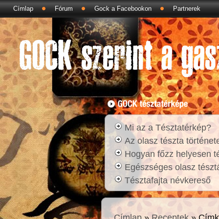
Címlap
Fórum
Gock a Facebookon
Partnerek
Mi az a Tésztatérkép?
Az olasz tészta történet
Hogyan főzz helyesen t
Egészséges olasz tésztá
Tésztafajta névkereső
Címlap
»
Receptek
» Címk