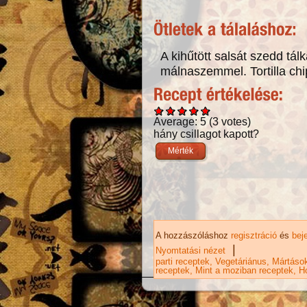
A kihűtött salsát szedd tálk
málnaszemmel. Tortilla chi
Average:
5
(
3
votes)
hány csillagot kapott?
A hozzászóláshoz
regisztráció
és
bej
|
Nyomtatási nézet
parti receptek
Vegetáriánus
Mártáso
receptek
Mint a moziban receptek
Ho