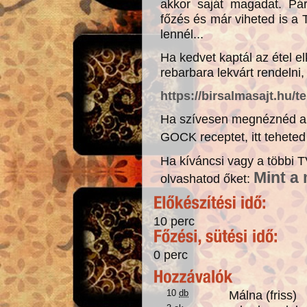
akkor saját magadat. Pá
főzés és már viheted is a
lennél...
Ha kedvet kaptál az étel e
rebarbara lekvárt rendelni,
https://birsalmasajt.hu/t
Ha szívesen megnéznéd a t
GOCK receptet, itt tehete
Ha kíváncsi vagy a többi 
Mint a
olvashatod őket:
10 perc
0 perc
10
db
Málna (friss)