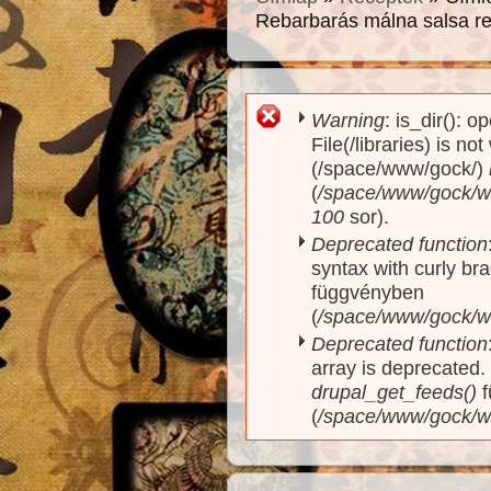
Rebarbarás málna salsa r
Warning
: is_dir(): o
Hibaüzenet
File(/libraries) is no
(/space/www/gock/)
(
/space/www/gock/www
100
sor).
Deprecated function
syntax with curly br
függvényben
(
/space/www/gock/ww
Deprecated function
array is deprecated
drupal_get_feeds()
f
(
/space/www/gock/w