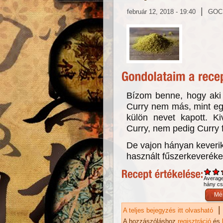
|
február 12, 2018 - 19:40
GOC
Bízom benne, hogy aki 
Curry nem más, mint eg
külön nevet kapott. Ki
Curry, nem pedig Curry 
De vajon hányan keveri
használt fűszerkeveréke
Averag
hány csi
|
A teljes bejegyzés itt olvasható
Cu
ka
A hozzászóláshoz
regisztráció
és