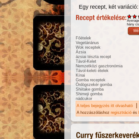
Egy recept, két variáció:
Averag
hány csi
Főételek
Vegetáriánus
Wok receptek
Ázsia
ázsiai tészta recept
Távol-Kelet
Nemzetközi gasztronómia
Távol-keleti ételek
Kínai
Gomba receptek
Ördögszekér gomba
Shiitake gomba
Shimeji gomba
nádcukor
|
A teljes bejegyzés itt olvasható
Ka
ta
A hozzászóláshoz
regisztráció
és