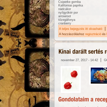
Csiperke gomba
Kaliforniai paprika
nádcukor
nyílgyökér por
arrowroot
tőzegáfonya
cranberry
|
A teljes bejegyzés itt olvasható
Áf
ka
A hozzászóláshoz
regisztráció
és
|
november 27, 2017 - 14:42
G