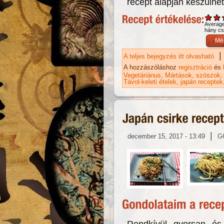
recept alapján készülhet
Averag
hány csi
|
A teljes bejegyzés itt olvasható
Te
ta
A hozzászóláshoz
regisztráció
és
Vegetáriánus
Mártások, szószok
Távol-keleti ételek
japán receptek
|
december 15, 2017 - 13:49
G
Rendkívül gyorsan és 