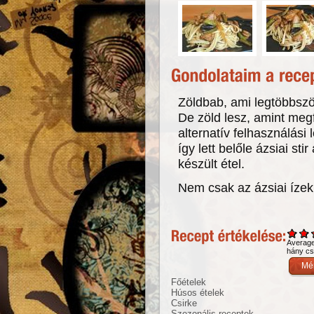
Zöldbab, ami legtöbbször
De zöld lesz, amint meg
alternatív felhasználási
így lett belőle ázsiai st
készült étel.
Nem csak az ázsiai ízek
Averag
hány csi
Főételek
Húsos ételek
Csirke
Szezonális receptek