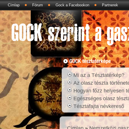
Címlap
Fórum
Gock a Facebookon
Partnerek
Mi az a Tésztatérkép?
Az olasz tészta történet
Hogyan főzz helyesen t
Egészséges olasz tésztá
Tésztafajta névkereső
Címlap
»
Nemzetközi gasz