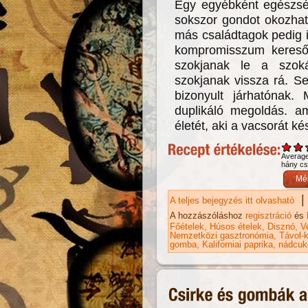
Egy egyébként egészsé
sokszor gondot okozhat
más családtagok pedig i
kompromisszum kereső
szokjanak le a szok
szokjanak vissza rá. S
bizonyult járhatónak. 
duplikáló megoldás. a
életét, aki a vacsorát kés
Averag
hány csi
|
A teljes bejegyzés itt olvasható
Kí
ta
A hozzászóláshoz
regisztráció
és
Főételek
Húsos ételek
Disznó
V
Nemzetközi gasztronómia
Távol-k
gomba
Kaliforniai paprika
nádcuk