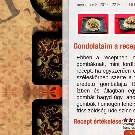
|
november 8, 2017 - 22:30
GO
Ebben a receptben in
gombáknak, mint fordí
recept, ha egyszerűen c
széleskörben szerte a 
eredetű gombafajta tö
ízben és állagban eg
gombát hagyd úgy, ahog
gombák homogén fehérsé
friss zöldség üde színe 
Averag
hány csi