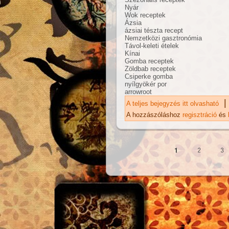
Nyár
Wok receptek
Ázsia
ázsiai tészta recept
Nemzetközi gasztronómia
Távol-keleti ételek
Kínai
Gomba receptek
Zöldbab receptek
Csiperke gomba
nyílgyökér por
arrowroot
|
A teljes bejegyzés itt olvasható
Sz
ta
A hozzászóláshoz
regisztráció
és
Oldalak