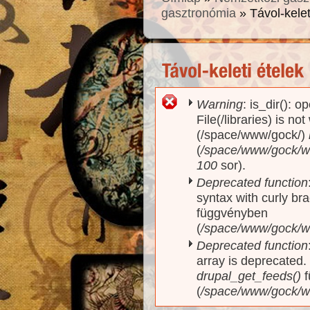
gasztronómia
» Távol-kelet
Warning
: is_dir(): o
Hibaüzenet
File(/libraries) is no
(/space/www/gock/)
(
/space/www/gock/www
100
sor).
Deprecated function
syntax with curly br
függvényben
(
/space/www/gock/ww
Deprecated function
array is deprecated
drupal_get_feeds()
f
(
/space/www/gock/w