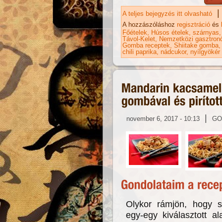
|
A teljes bejegyzés itt olvasható
Cs
ka
A hozzászóláshoz
regisztráció
és
Főételek
Húsos ételek
szárnyas
Távol-Kelet
Nemzetközi gasztron
Gomba receptek
Shiitake gomba
chili paprika
nádcukor
nyílgyökér 
|
november 6, 2017 - 10:13
GO
Olykor rámjön, hogy s
egy-egy kiválasztott a