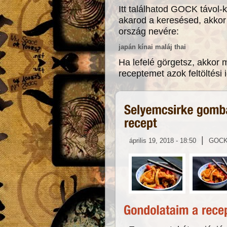
Itt találhatod GOCK távol-ke
akarod a keresésed, akkor k
ország nevére:
japán
kínai
maláj
thai
Ha lefelé görgetsz, akkor 
receptemet azok feltöltési 
|
április 19, 2018 - 18:50
GOC