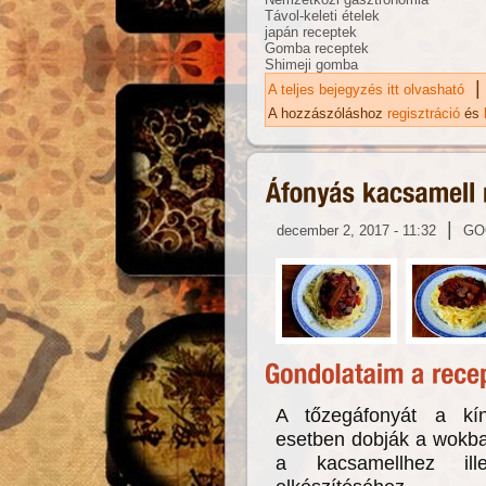
Távol-keleti ételek
japán receptek
Gomba receptek
Shimeji gomba
|
A teljes bejegyzés itt olvasható
Ja
ka
A hozzászóláshoz
regisztráció
és
|
december 2, 2017 - 11:32
GO
A tőzegáfonyát a kín
esetben dobják a wokba
a kacsamellhez ill