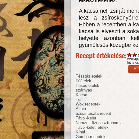
elkészítéséhez.
A kacsamell zsírját men
lesz a zsíroskenyérre
Ebben a receptben a ka
kacsa is elveszti a soka
helyette azonban ke
gyümölcsös közegbe ker
Averag
hány csi
Tésztás ételek
Főételek
Húsos ételek
szárnyas
Kacsa
Tél
Wok receptek
Ázsia
ázsiai tészta recept
Távol-Kelet
Nemzetközi gasztronómia
Távol-keleti ételek
Kínai
Gomba receptek