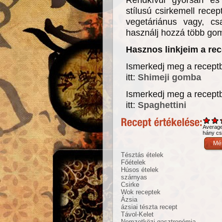
stílusú csirkemell rece
vegetáriánus vagy, cs
használj hozzá több go
Hasznos linkjeim a re
Ismerkedj meg a recept
itt:
Shimeji gomba
Ismerkedj meg a receptb
itt:
Spaghettini
Averag
hány csi
Tésztás ételek
Főételek
Húsos ételek
szárnyas
Csirke
Wok receptek
Ázsia
ázsiai tészta recept
Távol-Kelet
Nemzetközi gasztronómia