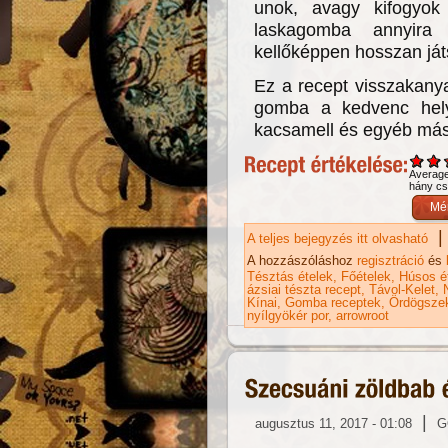
unok, avagy kifogyok
laskagomba annyira
kellőképpen hosszan játs
Ez a recept visszakany
gomba a kedvenc hely
kacsamell és egyéb más
Averag
hány csi
|
A teljes bejegyzés itt olvasható
Ma
és
A hozzászóláshoz
regisztráció
és
Tésztás ételek
Főételek
Húsos é
ázsiai tészta recept
Távol-Kelet
Kínai
Gomba receptek
Ördögsze
nyílgyökér por
arrowroot
|
augusztus 11, 2017 - 01:08
G