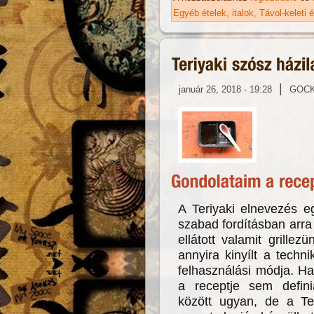
Egyéb ételek, italok
Távol-keleti 
|
január 26, 2018 - 19:28
GOC
A Teriyaki elnevezés e
szabad fordításban arra 
ellátott valamit grille
annyira kinyílt a techn
felhasználási módja. Ha
a receptje sem defini
között ugyan, de a Ter