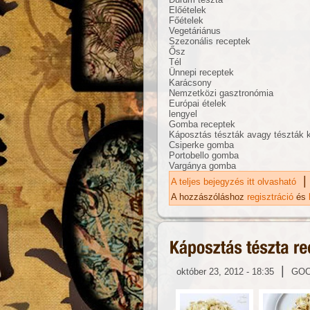
Előételek
Főételek
Vegetáriánus
Szezonális receptek
Ősz
Tél
Ünnepi receptek
Karácsony
Nemzetközi gasztronómia
Európai ételek
lengyel
Gomba receptek
Káposztás tészták avagy tészták 
Csiperke gomba
Portobello gomba
Vargánya gomba
|
A teljes bejegyzés itt olvasható
Ká
ka
A hozzászóláshoz
regisztráció
és
|
október 23, 2012 - 18:35
GO