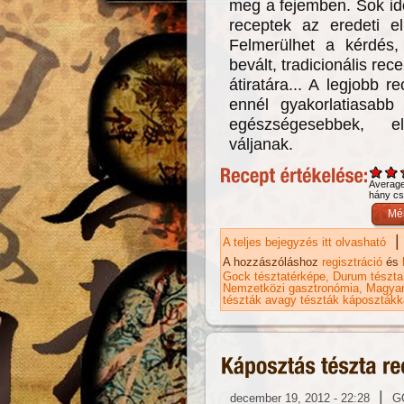
meg a fejemben. Sok idő
receptek az eredeti el
Felmerülhet a kérdés
bevált, tradicionális re
átiratára... A legjobb r
ennél gyakorlatiasabb
egészségesebbek, e
váljanak.
Averag
hány csi
|
A teljes bejegyzés itt olvasható
Ka
ka
A hozzászóláshoz
regisztráció
és
Gock tésztatérképe
Durum tészta
Nemzetközi gasztronómia
Magyar
tészták avagy tészták káposztákk
|
december 19, 2012 - 22:28
G