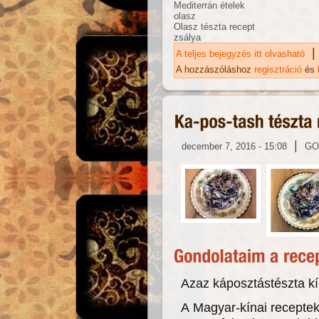
Mediterrán ételek
olasz
Olasz tészta recept
zsálya
|
A teljes bejegyzés itt olvasható
Al
ka
A hozzászóláshoz
regisztráció
és
|
december 7, 2016 - 15:08
GO
Azaz káposztástészta kí
A Magyar-kínai receptek