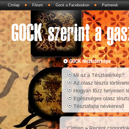
Címlap
Fórum
Gock a Facebookon
Partnerek
Mi az a Tésztatérkép?
Az olasz tészta történet
Hogyan főzz helyesen t
Egészséges olasz tésztá
Tésztafajta névkereső
Címlap
»
Recept csoporto