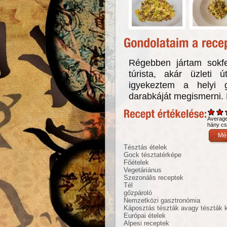
Régebben jártam sokfe
túrista, akár üzleti 
igyekeztem a helyi 
darabkáját megismerni. 
Averag
hány csi
Tésztás ételek
Gock tésztatérképe
Főételek
Vegetáriánus
Szezonális receptek
Tél
gőzpároló
Nemzetközi gasztronómia
Káposztás tészták avagy tészták 
Európai ételek
Alpesi receptek