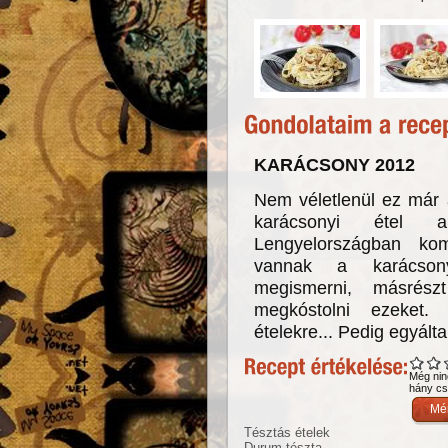
KARÁCSONY 2012
Nem véletlenül ez már
karácsonyi étel a
Lengyelországban kom
vannak a karácson
megismerni, másrész
megkóstolni ezeket.
ételekre... Pedig egyált
Még nin
hány csi
Tésztás ételek
Durum tészta