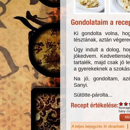
Ki gondolta volna, hog
tésztának, aztán végere
Úgy indult a dolog, h
jókedvem. Kedvetlensé
tartalék, majd csak jó l
a gyerekeknek a szokás
Na jó, gondoltam, az
Sanyi.
Sütötte-párolta...
Averag
hány csi
|
A teljes bejegyzés itt olvasható
Ká