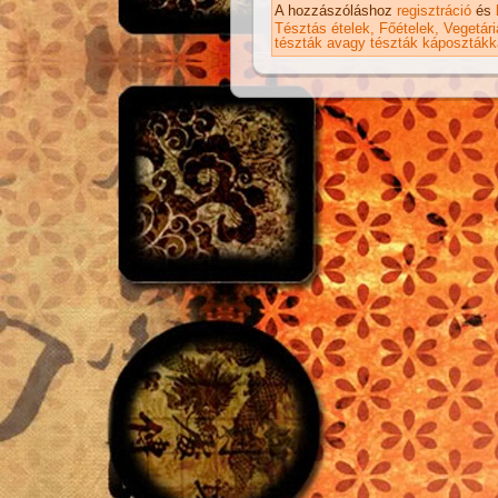
ka
A hozzászóláshoz
regisztráció
és
Tésztás ételek
Főételek
Vegetár
tészták avagy tészták káposztákk