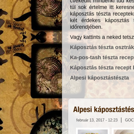
cvekedlit mindenki tud ké
túl sok értelme itt kere
káposztás tészta receptekre
két érdekes káposztás t
időrendjében.
Vagy kattints a neked tets
Káposztás tészta osztráku
Ka-pos-tash tészta recep
Káposztás tészta recept 
Alpesi káposztástészta
|
február 13, 2017 - 12:23
GOC