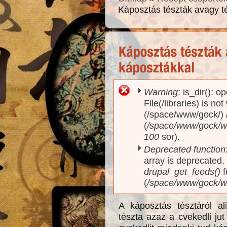
Káposztás tészták avagy t
Warning
: is_dir(): o
Hibaüzenet
File(/libraries) is no
(/space/www/gock/)
(
/space/www/gock/www
100
sor).
Deprecated function
array is deprecated
drupal_get_feeds()
f
(
/space/www/gock/w
A káposztás tésztáról a
tészta azaz a cvekedli jut