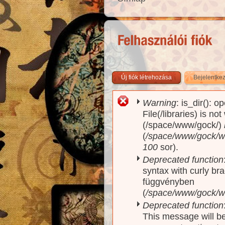
Új fiók létrehozása
Bejelentke
Warning
: is_dir(): o
Hibaüzenet
File(/libraries) is no
(/space/www/gock/)
(
/space/www/gock/www
100
sor).
Deprecated function
syntax with curly br
függvényben
(
/space/www/gock/ww
Deprecated function
This message will be