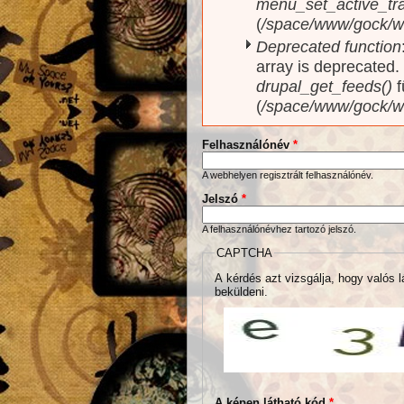
menu_set_active_trai
(
/space/www/gock/w
Deprecated function
array is deprecated
drupal_get_feeds()
f
(
/space/www/gock/w
Felhasználónév
*
A webhelyen regisztrált felhasználónév.
Jelszó
*
A felhasználónévhez tartozó jelszó.
CAPTCHA
A kérdés azt vizsgálja, hogy valós l
beküldeni.
A képen látható kód
*