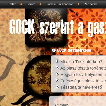
Címlap
Fórum
Gock a Facebookon
Partnerek
Mi az a Tésztatérkép?
Az olasz tészta történet
Hogyan főzz helyesen t
Egészséges olasz tésztá
Tésztafajta névkereső
Címlap