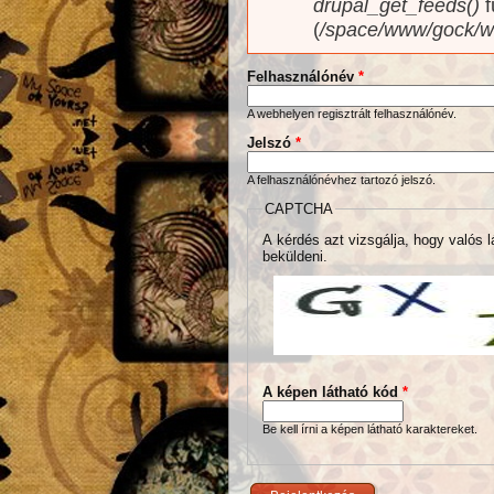
drupal_get_feeds()
f
(
/space/www/gock/w
Felhasználónév
*
A webhelyen regisztrált felhasználónév.
Jelszó
*
A felhasználónévhez tartozó jelszó.
CAPTCHA
A kérdés azt vizsgálja, hogy valós l
beküldeni.
A képen látható kód
*
Be kell írni a képen látható karaktereket.