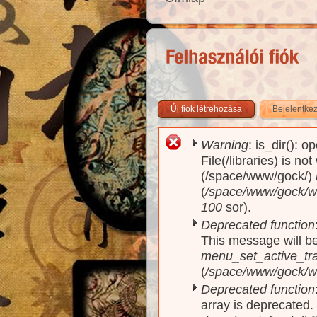
Új fiók létrehozása
Bejelentke
Warning
: is_dir(): o
Hibaüzenet
File(/libraries) is no
(/space/www/gock/)
(
/space/www/gock/www
100
sor).
Deprecated function
This message will be
menu_set_active_trai
(
/space/www/gock/w
Deprecated function
array is deprecated