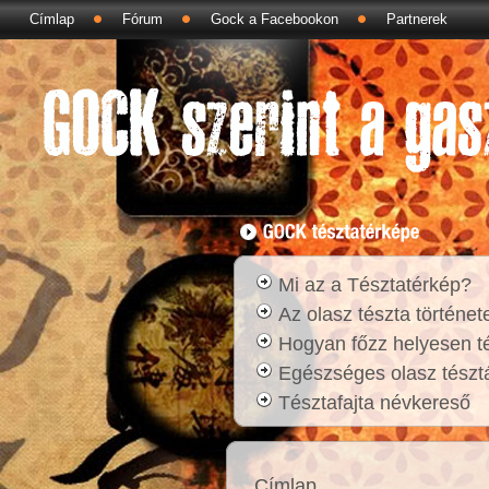
Címlap
Fórum
Gock a Facebookon
Partnerek
Mi az a Tésztatérkép?
Az olasz tészta történet
Hogyan főzz helyesen t
Egészséges olasz tésztá
Tésztafajta névkereső
Címlap