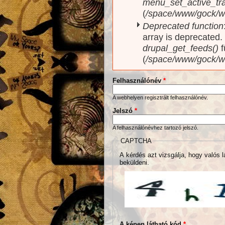
menu_set_active_trai
(
/space/www/gock/w
Deprecated function
array is deprecated
drupal_get_feeds()
f
(
/space/www/gock/w
Felhasználónév
*
A webhelyen regisztrált felhasználónév.
Jelszó
*
A felhasználónévhez tartozó jelszó.
CAPTCHA
A kérdés azt vizsgálja, hogy valós l
beküldeni.
A képen látható kód
*