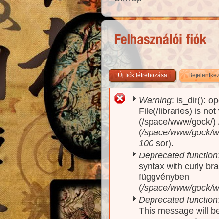
Új fiók létrehozása
Bejelentke
Warning
: is_dir(): o
Hibaüzenet
File(/libraries) is no
(/space/www/gock/)
(
/space/www/gock/www
100
sor).
Deprecated function
syntax with curly br
függvényben
(
/space/www/gock/ww
Deprecated function
This message will be