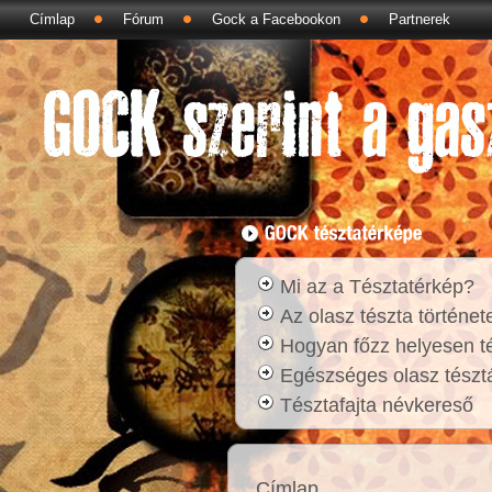
Címlap
Fórum
Gock a Facebookon
Partnerek
Mi az a Tésztatérkép?
Az olasz tészta történet
Hogyan főzz helyesen t
Egészséges olasz tésztá
Tésztafajta névkereső
Címlap