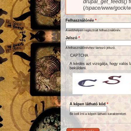
drupal_get_feeds()
f
(
/space/www/gock/w
Felhasználónév
*
A webhelyen regisztrált felhasználónév.
Jelszó
*
A felhasználónévhez tartozó jelszó.
CAPTCHA
A kérdés azt vizsgálja, hogy valós l
beküldeni.
A képen látható kód
*
Be kell írni a képen látható karaktereket.