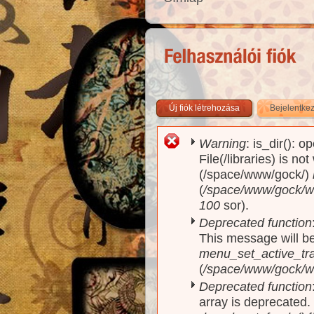
Új fiók létrehozása
Bejelentke
Warning
: is_dir(): o
Hibaüzenet
File(/libraries) is no
(/space/www/gock/)
(
/space/www/gock/www
100
sor).
Deprecated function
This message will be
menu_set_active_trai
(
/space/www/gock/w
Deprecated function
array is deprecated