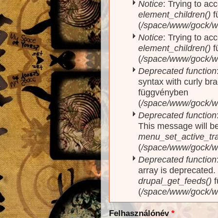
Notice
: Trying to acc
element_children()
f
(
/space/www/gock/w
Notice
: Trying to acc
element_children()
f
(
/space/www/gock/w
Deprecated function
syntax with curly br
függvényben
(
/space/www/gock/ww
Deprecated function
This message will be
menu_set_active_trai
(
/space/www/gock/w
Deprecated function
array is deprecated
drupal_get_feeds()
f
(
/space/www/gock/w
Felhasználónév
*