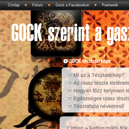
Címlap
Fórum
Gock a Facebookon
Partnerek
Mi az a Tésztatérkép?
Az olasz tészta történet
Hogyan főzz helyesen t
Egészséges olasz tésztá
Tésztafajta névkereső
Címlap
»
Felhasználói fiók