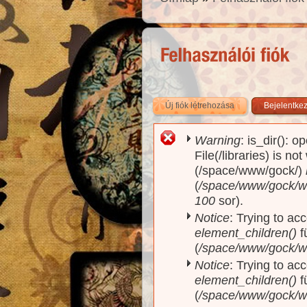
Új fiók létrehozása
(aktív fül)
Bejelentke
Warning
: is_dir(): o
Hibaüzenet
File(/libraries) is no
(/space/www/gock/)
(
/space/www/gock/www
100
sor).
Notice
: Trying to acc
element_children()
f
(
/space/www/gock/w
Notice
: Trying to acc
element_children()
f
(
/space/www/gock/w