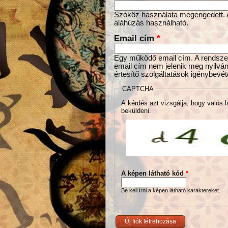
Szóköz használata megengedett. Az
aláhúzás használható.
Email cím
*
Egy működő email cím. A rendszer 
email cím nem jelenik meg nyilván
értesítő szolgáltatások igénybevét
CAPTCHA
A kérdés azt vizsgálja, hogy valós l
beküldeni.
A képen látható kód
*
Be kell írni a képen látható karaktereket.