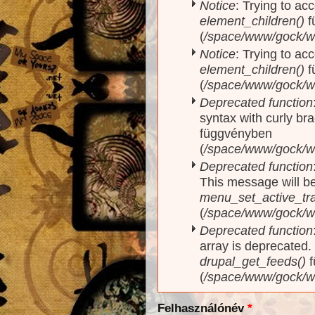
Notice
: Trying to acc
element_children()
f
(
/space/www/gock/w
Notice
: Trying to acc
element_children()
f
(
/space/www/gock/w
Deprecated function
syntax with curly br
függvényben
(
/space/www/gock/ww
Deprecated function
This message will be
menu_set_active_trai
(
/space/www/gock/w
Deprecated function
array is deprecated
drupal_get_feeds()
f
(
/space/www/gock/w
Felhasználónév
*