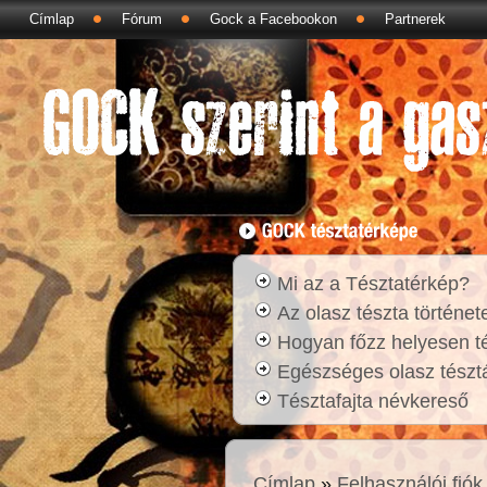
Címlap
Fórum
Gock a Facebookon
Partnerek
Mi az a Tésztatérkép?
Az olasz tészta történet
Hogyan főzz helyesen t
Egészséges olasz tésztá
Tésztafajta névkereső
Címlap
»
Felhasználói fiók