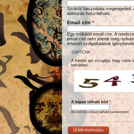
Szóköz használata megengedett. Az
aláhúzás használható.
Email cím
*
Egy működő email cím. A rendszer 
email cím nem jelenik meg nyilván
értesítő szolgáltatások igénybevét
CAPTCHA
A kérdés azt vizsgálja, hogy valós l
beküldeni.
A képen látható kód
*
Be kell írni a képen látható karaktereket.