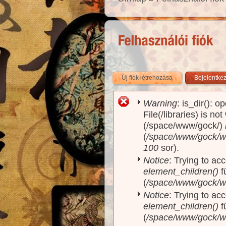
Új fiók létrehozása
(aktív fül)
Bejelentke
Warning
: is_dir(): o
Hibaüzenet
File(/libraries) is no
(/space/www/gock/)
(
/space/www/gock/www
100
sor).
Notice
: Trying to acc
element_children()
f
(
/space/www/gock/w
Notice
: Trying to acc
element_children()
f
(
/space/www/gock/w