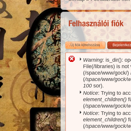
Új fiók létrehozása
(aktív fül)
Bejelentke
Warning
: is_dir(): o
Hibaüzenet
File(/libraries) is no
(/space/www/gock/)
(
/space/www/gock/www
100
sor).
Notice
: Trying to acc
element_children()
f
(
/space/www/gock/w
Notice
: Trying to acc
element_children()
f
(
/space/www/gock/w