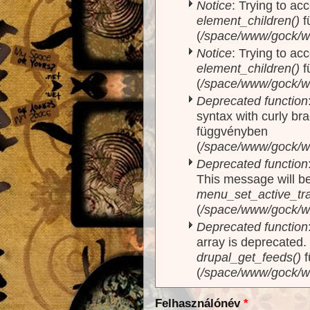
Notice
: Trying to acc
element_children()
f
(
/space/www/gock/w
Notice
: Trying to acc
element_children()
f
(
/space/www/gock/w
Deprecated function
syntax with curly br
függvényben
(
/space/www/gock/ww
Deprecated function
This message will be
menu_set_active_trai
(
/space/www/gock/w
Deprecated function
array is deprecated
drupal_get_feeds()
f
(
/space/www/gock/w
Felhasználónév
*