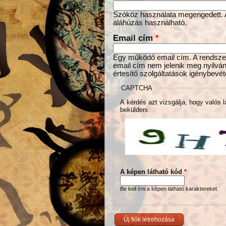
Szóköz használata megengedett. Az
aláhúzás használható.
Email cím
*
Egy működő email cím. A rendszer 
email cím nem jelenik meg nyilván
értesítő szolgáltatások igénybevét
CAPTCHA
A kérdés azt vizsgálja, hogy valós l
beküldeni.
A képen látható kód
*
Be kell írni a képen látható karaktereket.