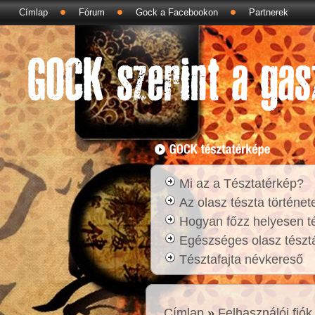
Címlap
Fórum
Gock a Facebookon
Partnerek
Mi az a Tésztatérkép?
Az olasz tészta történet
Hogyan főzz helyesen t
Egészséges olasz tésztá
Tésztafajta névkereső
Címlap
»
Felhasználói fiók