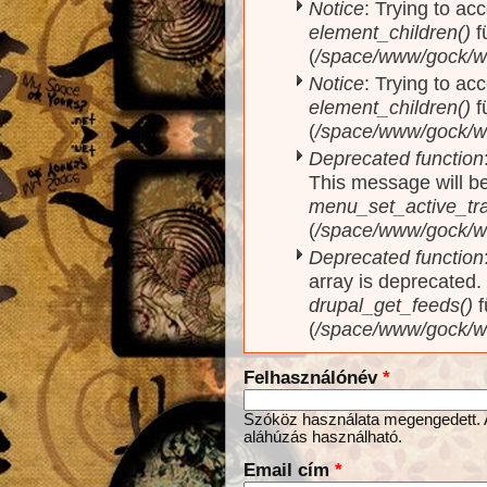
Notice
: Trying to acc
element_children()
f
(
/space/www/gock/w
Notice
: Trying to acc
element_children()
f
(
/space/www/gock/w
Deprecated function
This message will be
menu_set_active_trai
(
/space/www/gock/w
Deprecated function
array is deprecated
drupal_get_feeds()
f
(
/space/www/gock/w
Felhasználónév
*
Szóköz használata megengedett. Az
aláhúzás használható.
Email cím
*