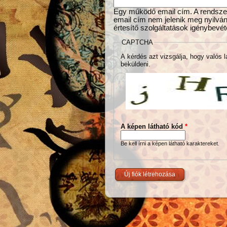
Egy működő email cím. A rendszer 
email cím nem jelenik meg nyilván
értesítő szolgáltatások igénybevét
CAPTCHA
A kérdés azt vizsgálja, hogy valós l
beküldeni.
A képen látható kód
*
Be kell írni a képen látható karaktereket.