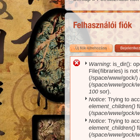
Új fiók létrehozása
(aktív fül)
Bejelentke
Warning
: is_dir(): o
Hibaüzenet
File(/libraries) is no
(/space/www/gock/)
(
/space/www/gock/www
100
sor).
Notice
: Trying to acc
element_children()
f
(
/space/www/gock/w
Notice
: Trying to acc
element_children()
f
(
/space/www/gock/w