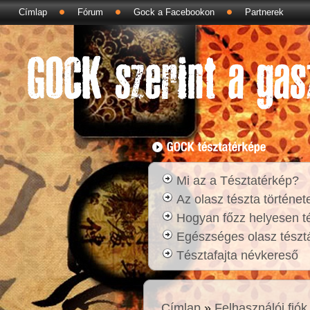
Címlap
Fórum
Gock a Facebookon
Partnerek
Mi az a Tésztatérkép?
Az olasz tészta történet
Hogyan főzz helyesen t
Egészséges olasz tésztá
Tésztafajta névkereső
Címlap
»
Felhasználói fiók