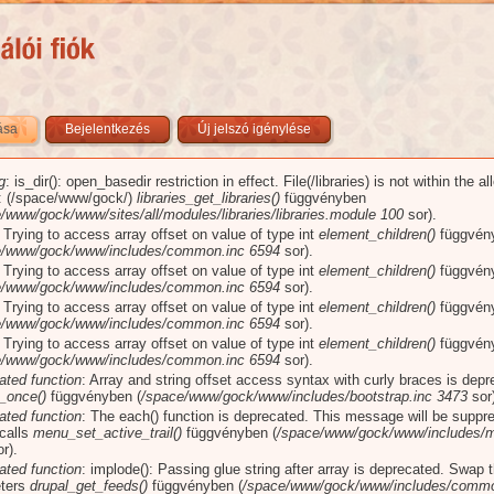
zása
(aktív fül)
Bejelentkezés
Új jelszó igénylése
g
: is_dir(): open_basedir restriction in effect. File(/libraries) is not within the a
üzenet
): (/space/www/gock/)
libraries_get_libraries()
függvényben
/www/gock/www/sites/all/modules/libraries/libraries.module
100
sor).
: Trying to access array offset on value of type int
element_children()
függvén
e/www/gock/www/includes/common.inc
6594
sor).
: Trying to access array offset on value of type int
element_children()
függvén
e/www/gock/www/includes/common.inc
6594
sor).
: Trying to access array offset on value of type int
element_children()
függvén
e/www/gock/www/includes/common.inc
6594
sor).
: Trying to access array offset on value of type int
element_children()
függvén
e/www/gock/www/includes/common.inc
6594
sor).
ated function
: Array and string offset access syntax with curly braces is dep
_once()
függvényben (
/space/www/gock/www/includes/bootstrap.inc
3473
sor)
ated function
: The each() function is deprecated. This message will be suppr
 calls
menu_set_active_trail()
függvényben (
/space/www/gock/www/includes/m
r).
ated function
: implode(): Passing glue string after array is deprecated. Swap 
ters
drupal_get_feeds()
függvényben (
/space/www/gock/www/includes/commo