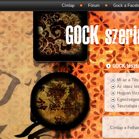
Címlap
Fórum
Gock a Faceb
Mi az a Tés
Az olasz tés
Hogyan főzz
Egészséges 
Tésztafajta
Címlap
»
Felhas