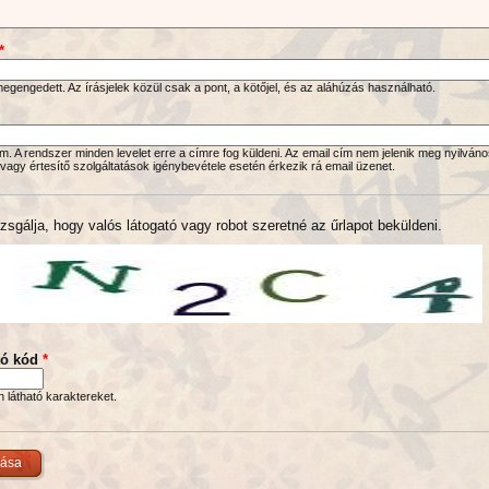
*
gengedett. Az írásjelek közül csak a pont, a kötőjel, és az aláhúzás használható.
. A rendszer minden levelet erre a címre fog küldeni. Az email cím nem jelenik meg nyilváno
 vagy értesítő szolgáltatások igénybevétele esetén érkezik rá email üzenet.
zsgálja, hogy valós látogató vagy robot szeretné az űrlapot beküldeni.
tó kód
*
en látható karaktereket.