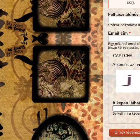
sor).
Felhasználónév
Szóköz használata me
Email cím
*
Egy működő email cím
jelszó kérése során,
CAPTCHA
A kérdés azt vi
A képen látha
Be kell írni a kép