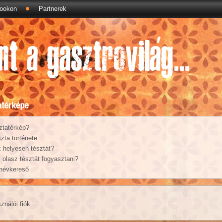
ookon
Partnerek
ztatérkép?
zta története
 helyesen tésztát?
olasz tésztát fogyasztani?
 névkereső
ználói fiók