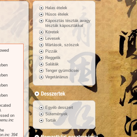
Halas ételek
Húsos ételek
Káposztás tészták avagy
tészták káposztákkal
Köretek
Levesek
Mártások, szószok
llowed
Pizzák
Reggelik
Saláták
yben
Tenger gyümölcsei
yben
Vegetáriánus
yben
yben
recated
Egyéb desszert
.
Sütemények
essed on
enu.inc
Torták
the
n.inc
394