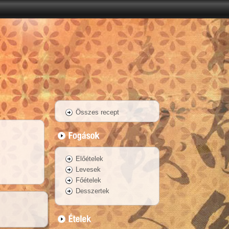
Összes recept
Előételek
Levesek
Főételek
Desszertek