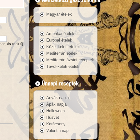
Magyar ételek
Amerikai ételek
Európai ételek
san, és csak új
Közel-keleti ételek
Mediterrán ételek
Mediterrán-ázsiai receptek
Távol-keleti ételek
Anyák napja
Apák napja
Halloween
Húsvét
Karácsony
Valentin nap