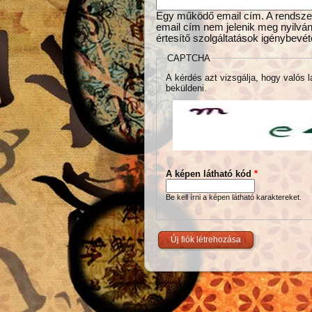
Egy működő email cím. A rendszer 
email cím nem jelenik meg nyilván
értesítő szolgáltatások igénybevét
CAPTCHA
A kérdés azt vizsgálja, hogy valós l
beküldeni.
A képen látható kód
*
Be kell írni a képen látható karaktereket.