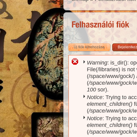
Új fiók létrehozása
(aktív fül)
Bejelentke
Warning
: is_dir(): o
Hibaüzenet
File(/libraries) is no
(/space/www/gock/)
(
/space/www/gock/www
100
sor).
Notice
: Trying to acc
element_children()
f
(
/space/www/gock/w
Notice
: Trying to acc
element_children()
f
(
/space/www/gock/w