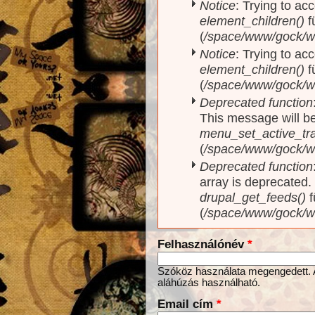
Notice
: Trying to acc
element_children()
f
(
/space/www/gock/w
Notice
: Trying to acc
element_children()
f
(
/space/www/gock/w
Deprecated function
This message will be
menu_set_active_trai
(
/space/www/gock/w
Deprecated function
array is deprecated
drupal_get_feeds()
f
(
/space/www/gock/w
Felhasználónév
*
Szóköz használata megengedett. Az
aláhúzás használható.
Email cím
*