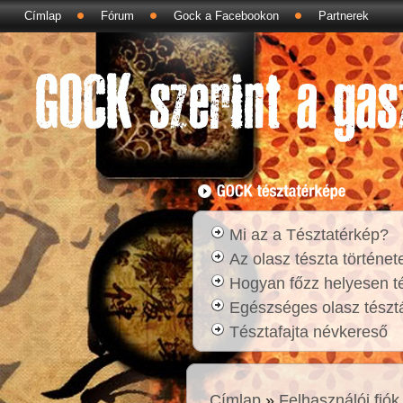
Címlap
Fórum
Gock a Facebookon
Partnerek
Mi az a Tésztatérkép?
Az olasz tészta történet
Hogyan főzz helyesen t
Egészséges olasz tésztá
Tésztafajta névkereső
Címlap
»
Felhasználói fiók