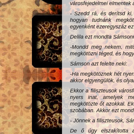
városfejedelmei elmentek 
- Szedd rá, és derítsd ki
hogyan tudnánk megköt
egyenként ezeregyszáz ezü
Delila ezt mondta Sámson
-Mondd meg nekem, mitől
megkötözni téged, és hogy
Sámson azt felelte neki:
-Ha megkötöznek hét nyer
akkor elgyengülök, és oly
Ekkor a filiszteusok váro
nyers inat, amelyek m
megkötözte őt azokkal. Ek
szobában.
Akkor ezt mond
- Jönnek a filiszteusok, Sá
De ő úgy elszakította