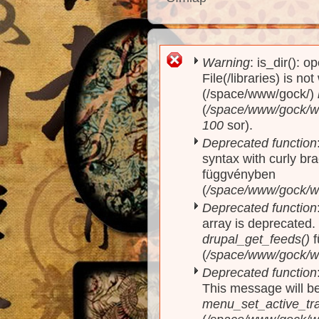
Warning
: is_dir(): o
Hibaüzenet
File(/libraries) is no
(/space/www/gock/)
(
/space/www/gock/www
100
sor).
Deprecated function
syntax with curly br
függvényben
(
/space/www/gock/ww
Deprecated function
array is deprecated
drupal_get_feeds()
f
(
/space/www/gock/w
Deprecated function
This message will be
menu_set_active_trai