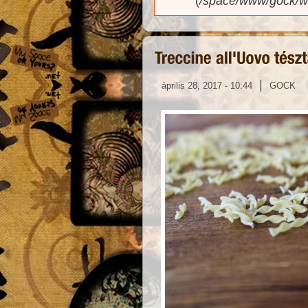
(
/space/www/gock/w
|
április 28, 2017 - 10:44
GOCK