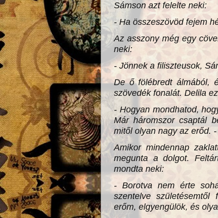
Sámson azt felelte neki:
- Ha összeszövöd fejem hét
Az asszony még egy cövekk
neki:
- Jönnek a filiszteusok, Sá
De ő fölébredt álmából, é
szövedék fonalát. Delila e
- Hogyan mondhatod, hogy
Már háromszor csaptál 
mitől olyan nagy az erőd. -
Amikor mindennap zaklatt
megunta a dolgot. Feltár
mondta neki:
- Borotva nem érte soha
szentelve születésemtől
erőm, elgyengülök, és oly