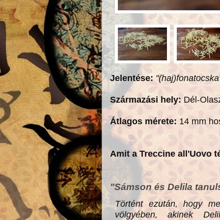
Jelentése:
"(haj)fonatocska
Származási hely:
Dél-Olas
Átlagos mérete:
14 mm hos
Amit a Treccine all'Uovo 
"Sámson és Delila tanul
Történt ezután, hogy me
völgyében, akinek Del