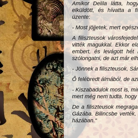
Amikor Delila látta, hog
elküldött, és hívatta a f
üzente:
- Most jöjjetek, mert egésze
A filiszteusok városfejed
vitték magukkal. Ekkor el
embert, és levágott hét h
szólongatni, de azt már el
- Jönnek a filiszteusok, Sá
Ő felébredt álmából, de az
- Kiszabadulok most is, 
mert még nem tudta, hogy 
De a filiszteusok megragad
Gázába. Bilincsbe verték, 
házában."