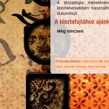
A tésztafajta méreténé
krémlevesekben használha
durumliszt.
Még nincsen
A hozzászóláshoz
regisztráció
és
bej
Olasz tészták térképe
Apró tészták