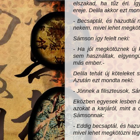
elszakad, ha tűz éri. Í
ereje.
Delila akkor ezt mo
- Becsaptál, és hazudtá
nekem, mivel lehet megköt
Sámson így felelt neki:
- Ha jól megkötöznek új 
sem használtak, elgyengü
más ember.-
Delila tehát új köteleket 
Azután ezt mondta neki:
- Jönnek a filiszteusok, Sá
Eközben egyesek lesben ál
azokat a karjáról, mint a 
Sámsonnak:
- Eddig becsaptál, és ha
mivel lehet megkötözni tég