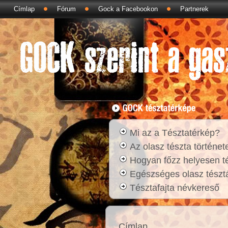
Címlap
Fórum
Gock a Facebookon
Partnerek
Mi az a Tésztatérkép?
Az olasz tészta történet
Hogyan főzz helyesen t
Egészséges olasz tésztá
Tésztafajta névkereső
Címlap