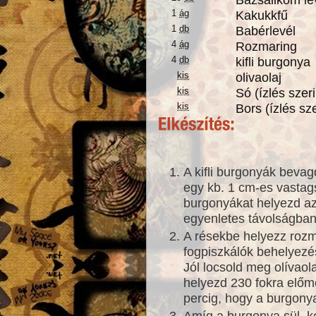
1
ág
Kakukkfű
1
db
Babérlevél
4
ág
Rozmaring
4
db
kifli burgonya
kis
olivaolaj
kis
Só (ízlés szeri
kis
Bors (ízlés sze
A kifli burgonyák beva
egy kb. 1 cm-es vastag
burgonyákat helyezd az
egyenletes távolságban
A résekbe helyezz rozm
fogpiszkálók behelyezé
Jól locsold meg olívaola
helyezd 230 fokra előm
percig, hogy a burgonya 
Amíg a burgonya sül, ke