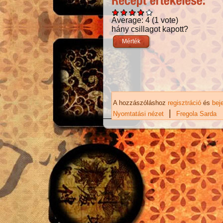
Average:
4
(
1
vote)
hány csillagot kapott?
A hozzászóláshoz
regisztráció
és
bej
|
Nyomtatási nézet
Fregola Sarda