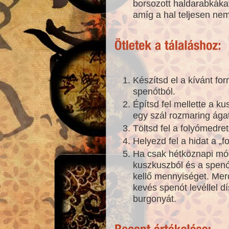
borsozott haldarabkákat
amíg a hal teljesen nem
Készítsd el a kívánt for
spenótból.
Építsd fel mellette a k
egy szál rozmaring ágat
Töltsd fel a folyómedret
Helyezd fel a hidat a „f
Ha csak hétköznapi mód
kuszkuszból és a spenó
kellő mennyiséget. Mer
kevés spenót levéllel dí
burgonyát.