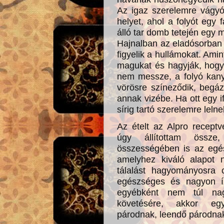
Az igaz szerelemre vágyó
helyet, ahol a folyót egy f
álló tar domb tetején egy
Hajnalban az eladósorban
figyelik a hullámokat. Amin
magukat és hagyják, hogy s
nem messze, a folyó kany
vörösre színeződik, begáz
annak vizébe. Ha ott egy i
sírig tartó szerelemre leln
Az ételt az Alpro receptv
úgy állítottam öss
összességében is az egés
amelyhez kiváló alapot n
tálalást hagyományosra c
egészséges és nagyon íz
egyébként nem túl nag
követésére, akkor egy
párodnak, leendő párodna