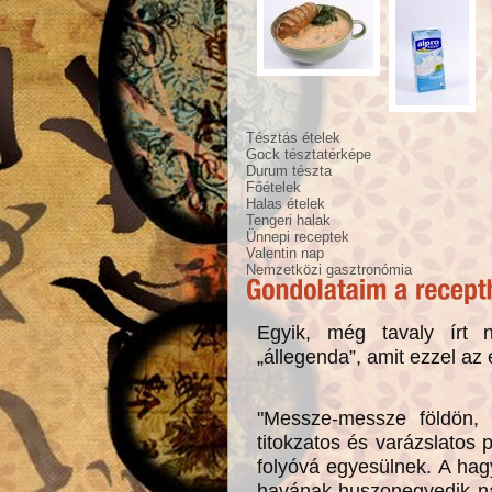
Tésztás ételek
Gock tésztatérképe
Durum tészta
Főételek
Halas ételek
Tengeri halak
Ünnepi receptek
Valentin nap
Nemzetközi gasztronómia
Egyik, még tavaly írt 
„állegenda”, amit ezzel az ét
"Messze-messze földön,
titokzatos és varázslatos 
folyóvá egyesülnek. A hag
havának huszonegyedik na