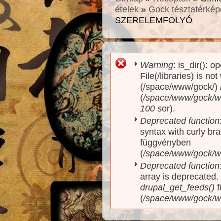
ételek
»
Gock tésztatérkép
SZERELEMFOLYÓ
Warning
: is_dir(): o
Hibaüzenet
File(/libraries) is no
(/space/www/gock/)
(
/space/www/gock/www
100
sor).
Deprecated function
syntax with curly br
függvényben
(
/space/www/gock/ww
Deprecated function
array is deprecated
drupal_get_feeds()
f
(
/space/www/gock/w