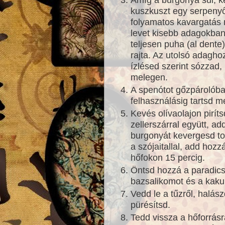
kuszkuszt egy serpenyőb
folyamatos kavargatás 
levet kisebb adagokban
teljesen puha (al dent
rajta. Az utolsó adagho
ízlésed szerint sózzad,
melegen.
A spenótot gőzpárolóba
felhasználásig tartsd m
Kevés olívaolajon pirít
zellerszárral együtt, a
burgonyát kevergesd to
a szójaitallal, add hoz
hőfokon 15 percig.
Öntsd hozzá a paradic
bazsalikomot és a kakuk
Vedd le a tűzről, halász
pürésítsd.
Tedd vissza a hőforrásr