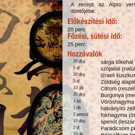
A recept az Alpro ver
döntőjébe.
20 perc
25 perc
20
dkg
sárga tőkehal 
5
dl
szójaital (natú
20
dkg
izraeli kuszk
3
dl
Zöldség alaplé
1⁄2
db
Citrom (reszel
20
dkg
Burgonya (me
1
fej
Vöröshagyma 
1
db
halványító zel
2
gerezd
fokhagyma (ö
10
dkg
spenót (leszá
2
dl
Paradicsom p
10
db
Bazsalikom le