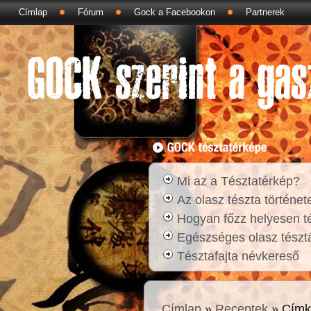
Címlap
Fórum
Gock a Facebookon
Partnerek
Mi az a Tésztatérkép?
Az olasz tészta történet
Hogyan főzz helyesen t
Egészséges olasz tésztá
Tésztafajta névkereső
Címlap
»
Receptek
» Címk