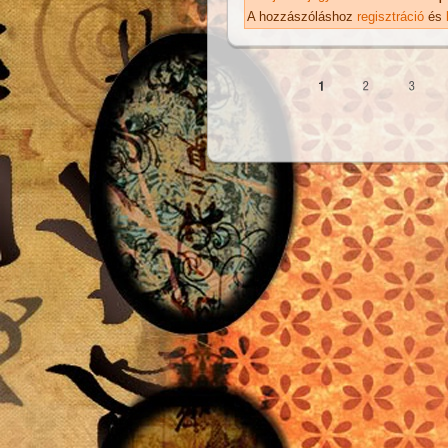
ka
A hozzászóláshoz
regisztráció
és
Oldalak