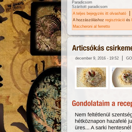
Paradicsom
Szárított paradicsom
|
A teljes bejegyzés itt olvasható
Ma
ka
A hozzászóláshoz
regisztráció
és
Maccheroni al ferretto
|
december 9, 2016 - 19:52
GO
Nem feltétlenül szentsé
hétköznapon hazafelé ju
üres... A sarki hentesnél