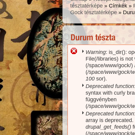
tésztatérképe
» Címkék »
Gock tésztatérképe
» Duru
Warning
: is_dir(): o
Hibaüzenet
File(/libraries) is no
(/space/www/gock/)
(
/space/www/gock/www
100
sor).
Deprecated function
syntax with curly br
függvényben
(
/space/www/gock/ww
Deprecated function
array is deprecated
drupal_get_feeds()
f
(
/space/www/gock/w