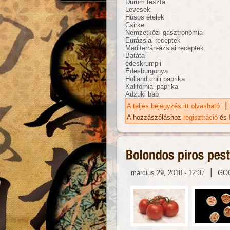
Durum tészta
Levesek
Húsos ételek
Csirke
Nemzetközi gasztronómia
Eurázsiai receptek
Mediterrán-ázsiai receptek
Batáta
édeskrumpli
Édesburgonya
Holland chili paprika
Kaliforniai paprika
Adzuki bab
|
A teljes bejegyzés itt olvasható
Eu
ka
A hozzászóláshoz
regisztráció
és
|
március 29, 2018 - 12:37
GO