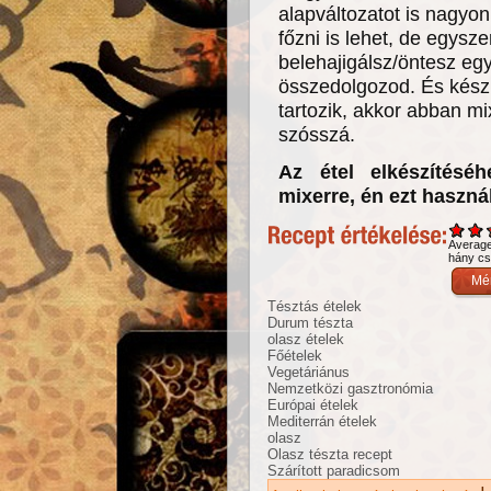
alapváltozatot is nagyon 
főzni is lehet, de egys
belehajigálsz/öntesz egy
összedolgozod. És kész.
tartozik, akkor abban m
szósszá.
Az étel elkészítésé
mixerre, én ezt haszná
Averag
hány csi
Tésztás ételek
Durum tészta
olasz ételek
Főételek
Vegetáriánus
Nemzetközi gasztronómia
Európai ételek
Mediterrán ételek
olasz
Olasz tészta recept
Szárított paradicsom