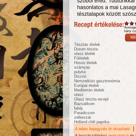
szóból ered. Tudtunkkal 
hasonlatos a mai Lasagn
tésztalapok között szós
Averag
hány csi
Tésztás ételek
Durum tészta
olasz ételek
Főételek
Húsos ételek
szárnyas
pulyka
Disznó
Nemzetközi gasztronómia
Európai ételek
Mediterrán ételek
olasz
Olasz tészta recept
Bazsalikom
fahéj
Paradicsom
zellerszár
Holland chili paprika
|
A teljes bejegyzés itt olvasható
GO
A hozzászóláshoz
regisztráció
és