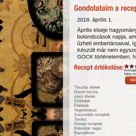
2018. április 1.
Április elseje hagyomá
bolondozások napja, ami
űzheti embertársaival, 
Készült már nem egyszer
GOCK történelemben, h
Averag
hány csi
Tésztás ételek
Durum tészta
olasz ételek
Előételek
Főételek
Vegetáriánus
Szezonális receptek
Tavasz
Ünnepi receptek
Bolondok napja
Bazsalikom