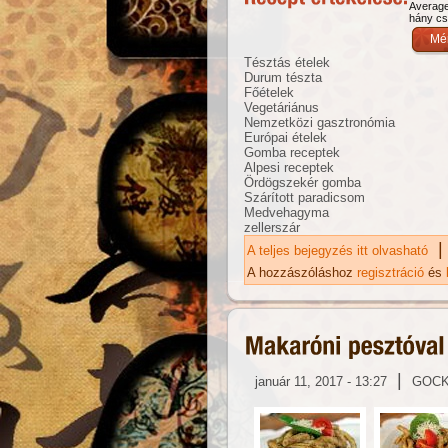
Averag
hány csi
Tésztás ételek
Durum tészta
Főételek
Vegetáriánus
Nemzetközi gasztronómia
Európai ételek
Gomba receptek
Alpesi receptek
Ördögszekér gomba
Szárított paradicsom
Medvehagyma
zellerszár
|
A teljes bejegyzés itt olvasható
Go
ka
A hozzászóláshoz
regisztráció
és
|
január 11, 2017 - 13:27
GOC