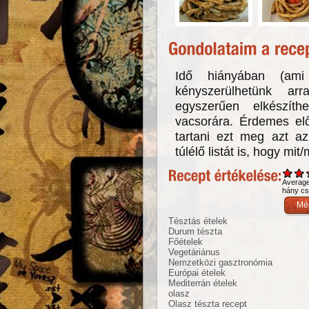
Idő hiányában (ami 
kényszerülhetünk a
egyszerűen elkészíth
vacsorára. Érdemes elő
tartani ezt meg azt az
túlélő listát is, hogy mi
Averag
hány csi
Tésztás ételek
Durum tészta
Főételek
Vegetáriánus
Nemzetközi gasztronómia
Európai ételek
Mediterrán ételek
olasz
Olasz tészta recept