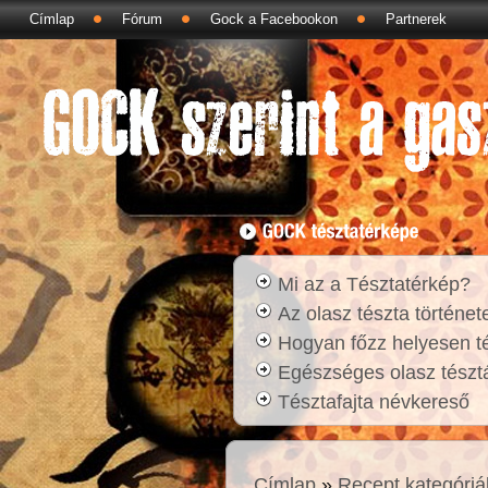
Címlap
Fórum
Gock a Facebookon
Partnerek
Mi az a Tésztatérkép?
Az olasz tészta történet
Hogyan főzz helyesen t
Egészséges olasz tésztá
Tésztafajta névkereső
Címlap
»
Recept kategóriá