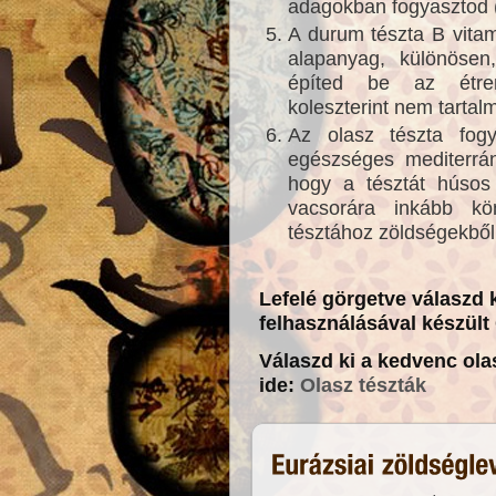
adagokban fogyasztod (
A durum tészta B vita
alapanyag, különösen,
építed be az étren
koleszterint nem tartal
Az olasz tészta fogy
egészséges mediterrá
hogy a tésztát húsos
vacsorára inkább k
tésztához zöldségekből
Lefelé görgetve válaszd 
felhasználásával készül
Válaszd ki a kedvenc olas
ide:
Olasz tészták