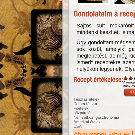
Sajtos sült makarónit
mindenki készített is má
Úgy gondoltam mégsem á
sok közül, amelyik ig
meglepetést, de még kic
ismeri" receptekre azé
helyükön legyenek. Olya
Averag
hány csi
Tésztás ételek
Durum tészta
Főételek
gőzpároló
Nemzetközi gasztronómia
Amerikai ételek
USA
|
A teljes bejegyzés itt olvasható
Sa