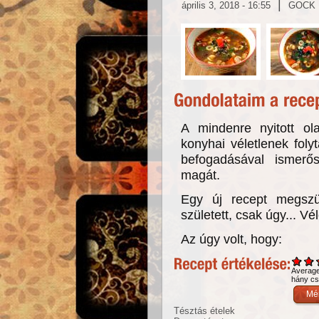
|
április 3, 2018 - 16:55
GOCK
A mindenre nyitott ol
konyhai véletlenek fol
befogadásával ismerős
magát.
Egy új recept megszü
született, csak úgy... Vél
Az úgy volt, hogy:
Averag
hány csi
Tésztás ételek