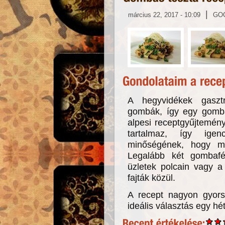
|
március 22, 2017 - 10:09
GO
A hegyvidékek gaszt
gombák, így egy gombá
alpesi receptgyűjtemén
tartalmaz, így ige
minőségének, hogy m
Legalább két gombafé
üzletek polcain vagy a
fajták közül.
A recept nagyon gyors
ideális választás egy h