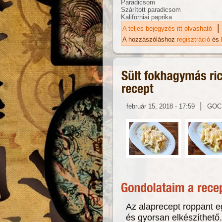
Paradicsom
Szárított paradicsom
Kaliforniai paprika
|
A teljes bejegyzés itt olvasható
Bo
ta
A hozzászóláshoz
regisztráció
és
|
február 15, 2018 - 17:59
GOC
Az alaprecept roppant 
és gyorsan elkészíthető.