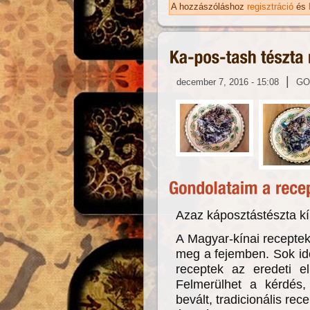
ka
A hozzászóláshoz
regisztráció
és
|
december 7, 2016 - 15:08
GO
Azaz káposztástészta kí
A Magyar-kínai receptek
meg a fejemben. Sok idő
receptek az eredeti el
Felmerülhet a kérdés
bevált, tradicionális re