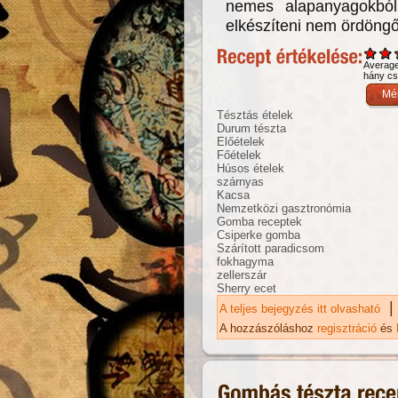
nemes alapanyagokból
elkészíteni nem ördöng
Averag
hány csi
Tésztás ételek
Durum tészta
Előételek
Főételek
Húsos ételek
szárnyas
Kacsa
Nemzetközi gasztronómia
Gomba receptek
Csiperke gomba
Szárított paradicsom
fokhagyma
zellerszár
Sherry ecet
|
A teljes bejegyzés itt olvasható
Ka
A hozzászóláshoz
regisztráció
és