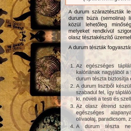
A durum száraztészták le
durum búza (semolina) li
közül lehetőleg minőség
melyeket rendkívül szigo
olasz tésztakészítő üzeme
A durum tészták fogyasztá
Az egészséges táplál
kalóriának nagyjából a 
durum tészta biztosítja
A durum lisztből készü
szabadul fel, így tápláló
ki, növeli a testi és sze
Az olasz étrend szer
egészséges alapany
olívaolaj, paradicsom, 
A durum tészta nem