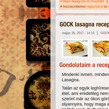
|
A teljes bejegyzés itt olvasható
Sü
ta
A hozzászóláshoz
regisztráció
és
|
május 26, 2017 - 14:15
GOC
Mindenki ismeri, minden
Lasagna.
Talán az egyik leghírese
étel, ami eredetileg nem
szerint már az ókori gör
olyannyira, hogy maga 