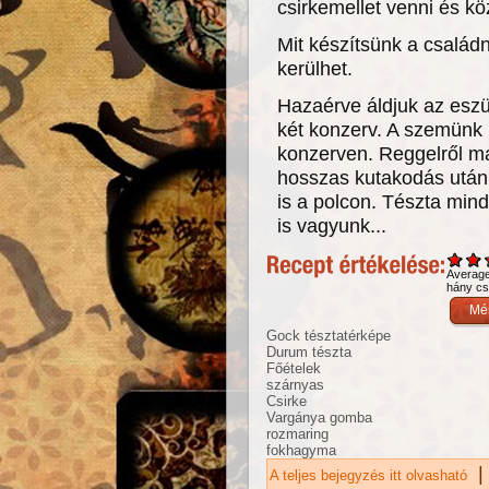
csirkemellet venni és k
Mit készítsünk a család
kerülhet.
Hazaérve áldjuk az esz
két konzerv. A szemünk
konzerven. Reggelről m
hosszas kutakodás után 
is a polcon. Tészta min
is vagyunk...
Averag
hány csi
Gock tésztatérképe
Durum tészta
Főételek
szárnyas
Csirke
Vargánya gomba
rozmaring
fokhagyma
|
A teljes bejegyzés itt olvasható
Ar