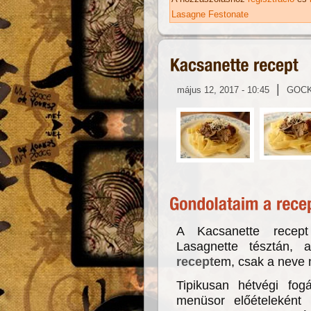
Lasagne Festonate
|
május 12, 2017 - 10:45
GOC
A Kacsanette recept
Lasagnette tésztán,
recept
em, csak a neve n
Tipikusan hétvégi fog
menüsor előételeként 