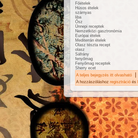
Főételek
Húsos ételek
szárnyas
liba
Ősz
Ünnepi receptek
Nemzetközi gasztronómia
Európai ételek
Mediterrán ételek
Olasz tészta recept
olasz
Sáfrány
fenyőmag
Fenyőmag receptek
Sherry ecet
|
A teljes bejegyzés itt olvasható
A 
gy
A hozzászóláshoz
regisztráció
és