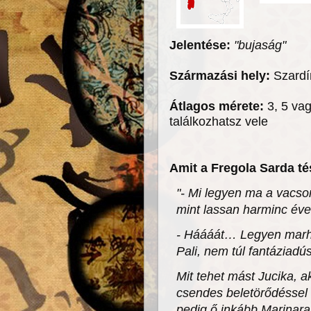
Jelentése:
"bujaság"
Származási hely:
Szardí
Átlagos mérete:
3, 5 va
találkozhatsz vele
Amit a Fregola Sarda t
"- Mi legyen ma a vacso
mint lassan harminc év
- Háááát… Legyen marhap
Pali, nem túl fantáziadú
Mit tehet mást Jucika, a
csendes beletörődéssel 
pedig ő inkább Marinara 