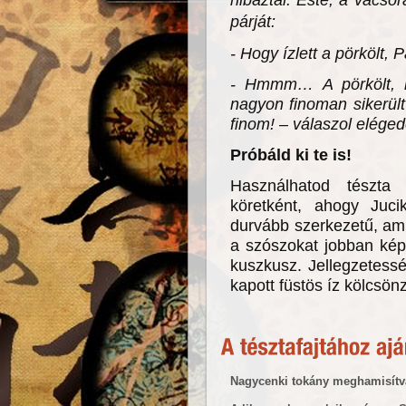
párját:
- Hogy ízlett a pörkölt, P
- Hmmm… A pörkölt, m
nagyon finoman sikerül
finom! – válaszol elégede
Próbáld ki te is!
Használhatod tészta s
köretként, ahogy Juci
durvább szerkezetű, ami
a szószokat jobban kép
kuszkusz. Jellegzetess
kapott füstös íz kölcsön
Nagycenki tokány meghamisítv