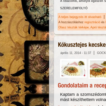
A libacomb, amelyik egészen Sz
SZERELEMFOLYÓ
|
A teljes bejegyzés itt olvasható
Fr
A hozzászóláshoz
regisztráció
és
Olasz tészták térképe
Apró tészt
|
április 11, 2014 - 11:37
GOCK
Kaptam a szomszédomtól
mást készíthettem volna