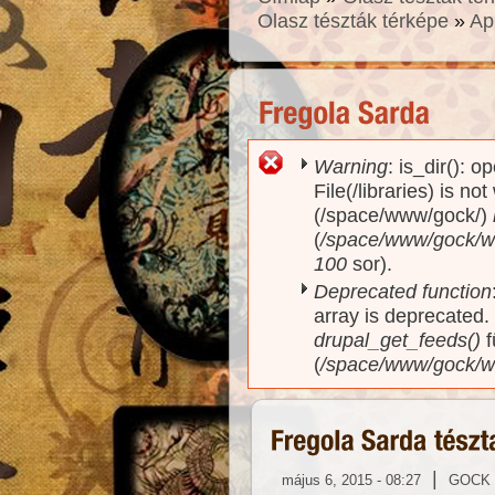
Olasz tészták térképe
»
Ap
Warning
: is_dir(): o
Hibaüzenet
File(/libraries) is no
(/space/www/gock/)
(
/space/www/gock/www
100
sor).
Deprecated function
array is deprecated
drupal_get_feeds()
f
(
/space/www/gock/w
|
május 6, 2015 - 08:27
GOCK