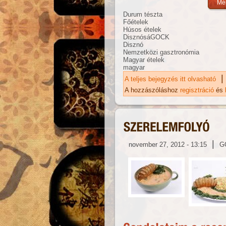
Durum tészta
Főételek
Húsos ételek
DisznósáGOCK
Disznó
Nemzetközi gasztronómia
Magyar ételek
magyar
|
A teljes bejegyzés itt olvasható
Na
ka
A hozzászóláshoz
regisztráció
és
|
november 27, 2012 - 13:15
G