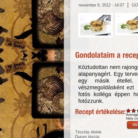
|
november 8, 2012 - 14:07
GO
Köztudottan nem rajongo
alapanyagért. Egy terv
egy másik étellel
vészmegoldásként ezt 
fotós kolléga éppen h
fotózzunk.
Averag
hány csi
Tésztás ételek
Durum tészta