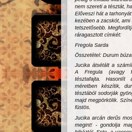
nem szereti a tésztát, 
Előveszi hát a tarhonyát
kezében a zacskót, ami
tetszetősebb. Megfordít
ráragasztott címkét:
Fregola Sarda
Összetétel: Durum búz
Jucika átsétált a számí
A
Fregula (avagy f
tésztafajta. Hasonlít 
méretben készítik, dur
tésztából sodorják gyön
majd megpörkölik. Szín
füstös.
J
ucika arcán derűs moso
megint! - gondolja ma
hibáztál. Este, a vacsor