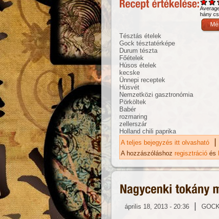
Averag
hány csi
Tésztás ételek
Gock tésztatérképe
Durum tészta
Főételek
Húsos ételek
kecske
Ünnepi receptek
Húsvét
Nemzetközi gasztronómia
Pörköltek
Babér
rozmaring
zellerszár
Holland chili paprika
|
A teljes bejegyzés itt olvasható
Kó
ka
A hozzászóláshoz
regisztráció
és
|
április 18, 2013 - 20:36
GOC