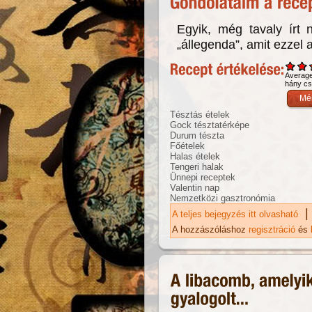
Egyik, még tavaly írt 
„állegenda”, amit ezzel az
Averag
hány csi
Tésztás ételek
Gock tésztatérképe
Durum tészta
Főételek
Halas ételek
Tengeri halak
Ünnepi receptek
Valentin nap
Nemzetközi gasztronómia
|
A teljes bejegyzés itt olvasható
SZ
A hozzászóláshoz
regisztráció
és