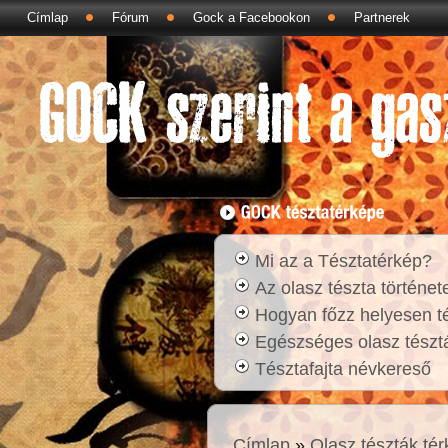
Címlap
Fórum
Gock a Facebookon
Partnerek
Mi az a Tésztatérkép?
Az olasz tészta történet
Hogyan főzz helyesen t
Egészséges olasz tésztá
Tésztafajta névkereső
Címlap
»
Olasz tészták té