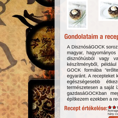
A DisznósáGOCK sorozat
magyar, hagyományos é
disznóhúsból vagy va
készítményből, például
GOCK formába "erőltet
egyaránt. A recepteket k
egészségesebb étkez
természetesen a saját í
gazdasáGOCKban megt
építkezem ezekben a re
Averag
hány csi