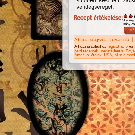
sütőben készített zacs
vendégsereget.
Averag
hány csi
|
A teljes bejegyzés itt olvasható
Pa
ka
A hozzászóláshoz
regisztráció
és
parti receptek
Vegetáriánus
Egyéb
Amerikai ételek
USA
Mint a moz