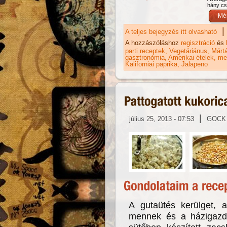
hány csi
|
A teljes bejegyzés itt olvasható
Sa
A hozzászóláshoz
regisztráció
és
parti receptek
Vegetáriánus
Márt
gasztronómia
Amerikai ételek
me
Kaliforniai paprika
Jalapeno
|
július 25, 2013 - 07:53
GOCK
A gutaütés kerülget,
mennek és a házigazd