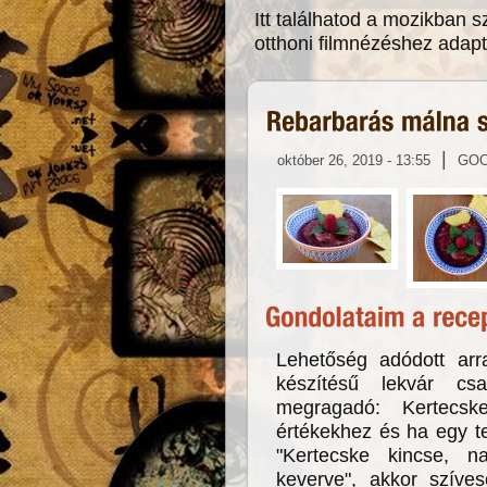
Itt találhatod a mozikban s
otthoni filmnézéshez adaptá
|
október 26, 2019 - 13:55
GO
Lehetőség adódott arra
készítésű lekvár cs
megragadó: Kertecs
értékekhez és ha egy t
"Kertecske kincse, n
keverve", akkor szíve