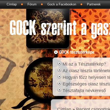
Címlap
Fórum
Gock a Facebookon
Partnerek
Mi az a Tésztatérkép?
Az olasz tészta történet
Hogyan főzz helyesen t
Egészséges olasz tésztá
Tésztafajta névkereső
Címlap
»
Recept csoporto