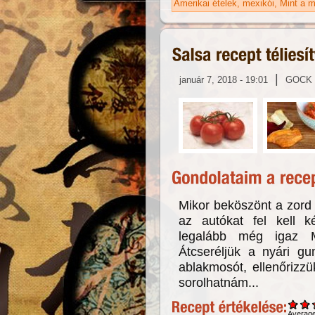
Amerikai ételek
mexikói
Mint a m
|
január 7, 2018 - 19:01
GOCK
Mikor beköszönt a zord (
az autókat fel kell k
legalább még igaz M
Átcseréljük a nyári gum
ablakmosót, ellenőrizz
sorolhatnám...
Averag