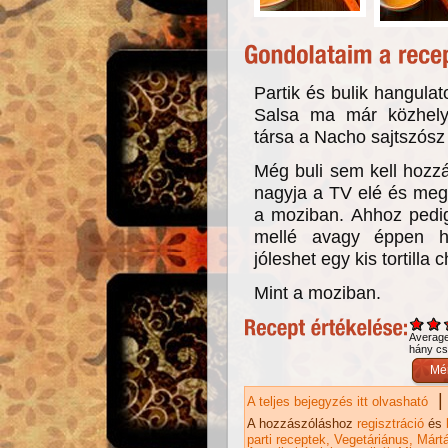
Partik és bulik hangulat
Salsa ma már közhely
társa a Nacho sajtszósz l
Még buli sem kell hozzá
nagyja a TV elé és meg 
a moziban. Ahhoz pedig
mellé avagy éppen he
jóleshet egy kis tortilla
Mint a moziban.
Averag
hány csi
|
A teljes bejegyzés itt olvasható
Na
A hozzászóláshoz
regisztráció
és
parti receptek
Vegetáriánus
Márt