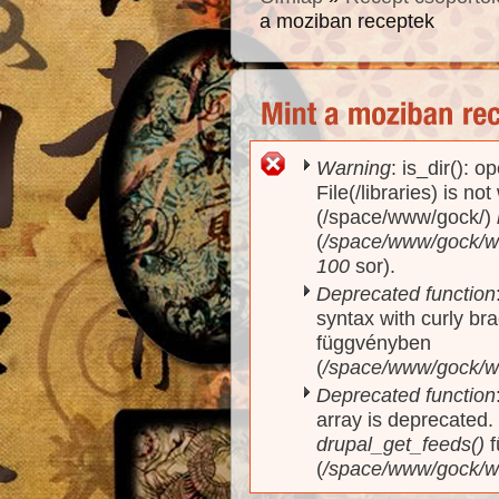
a moziban receptek
Warning
: is_dir(): o
Hibaüzenet
File(/libraries) is no
(/space/www/gock/)
(
/space/www/gock/www
100
sor).
Deprecated function
syntax with curly br
függvényben
(
/space/www/gock/ww
Deprecated function
array is deprecated
drupal_get_feeds()
f
(
/space/www/gock/w