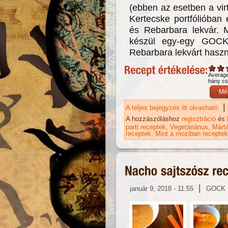
(ebben az esetben a virtu
Kertecske portfólióban 
és Rebarbara lekvár. M
készül egy-egy GOCK
Rebarbara lekvárt haszn
Averag
hány csi
|
A teljes bejegyzés itt olvasható
Re
ka
A hozzászóláshoz
regisztráció
és
parti receptek
Vegetáriánus
Márt
receptek
Mint a moziban receptek
|
január 9, 2018 - 11:55
GOCK