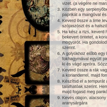
vizet. (a végére ne mar
Közben egy serpenyőbe
paprikát a mangóval és 
Keverd össze a lime levé
szójaszószt és a halszó
Ha kész a rizs, keverd
bekevert öntetet, a kor
mogyorót. Ha gondolod
szerint.
A golyókhoz előbb egy 
fokhagymával együtt pir
ki és vágd apróra. Sózz
Keverd össze a rák vagda
a korianderrel, majd fo
Készítsd el a tempurát
találhatóak szerint. H
majd fogasd meg pank
Kevés olajon, alacsony
aranysárgára