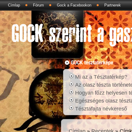
Címlap
Fórum
Gock a Facebookon
Partnerek
Mi az a Tésztatérkép?
Az olasz tészta történet
Hogyan főzz helyesen t
Egészséges olasz tésztá
Tésztafajta névkereső
Címlap
»
Receptek
» Címk