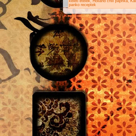
keleti ételek
Holland chili paprika
Kal
panko receptek