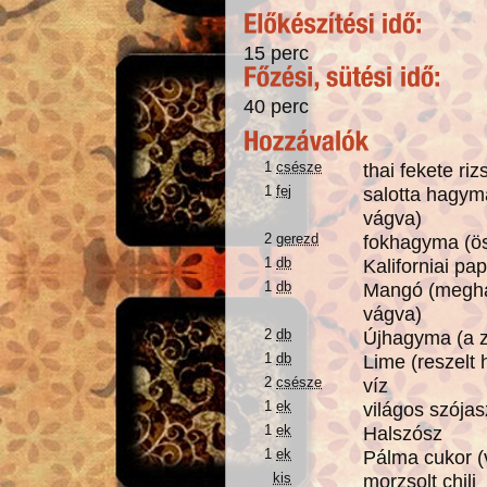
15 perc
40 perc
1
csésze
thai fekete riz
1
fej
salotta hagym
vágva)
2
gerezd
fokhagyma (ö
1
db
Kaliforniai pa
1
db
Mangó (meghá
vágva)
2
db
Újhagyma (a z
1
db
Lime (reszelt 
2
csésze
víz
1
ek
világos szója
1
ek
Halszósz
1
ek
Pálma cukor (
kis
morzsolt chili