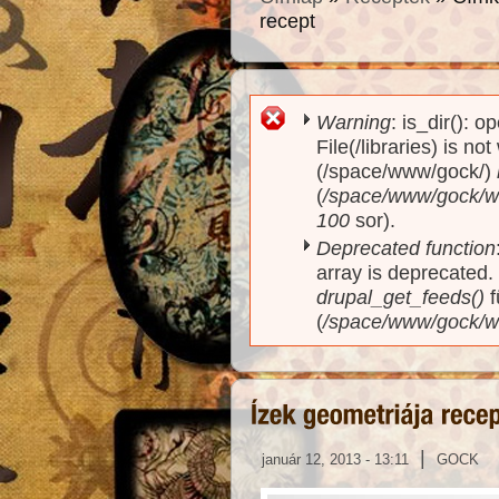
recept
Warning
: is_dir(): o
Hibaüzenet
File(/libraries) is no
(/space/www/gock/)
(
/space/www/gock/www
100
sor).
Deprecated function
array is deprecated
drupal_get_feeds()
f
(
/space/www/gock/w
|
január 12, 2013 - 13:11
GOCK