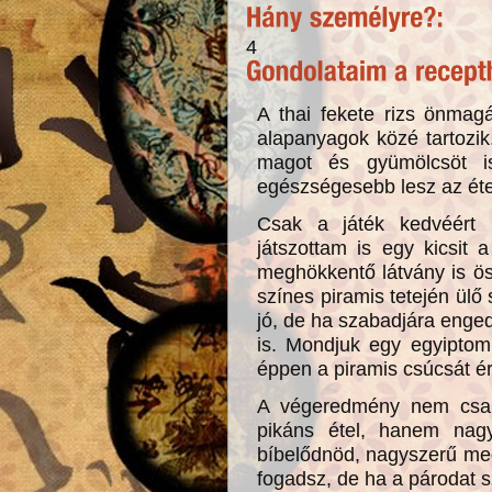
4
A thai fekete rizs önmag
alapanyagok közé tartozi
magot és gyümölcsöt 
egészségesebb lesz az éte
Csak a játék kedvéért
játszottam is egy kicsit 
meghökkentő látvány is öss
színes piramis tetején ülő
jó, de ha szabadjára enge
is. Mondjuk egy egyiptom
éppen a piramis csúcsát éri
A végeredmény nem csak
pikáns étel, hanem nag
bíbelődnöd, nagyszerű meg
fogadsz, de ha a párodat s