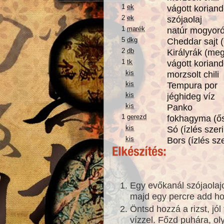
1
ek
vágott koriand
2
ek
szójaolaj
1
marék
natúr mogyoró
5
dkg
Cheddar sajt (
2
db
Királyrák (meg
1
tk
vágott koriand
kis
morzsolt chili
kis
Tempura por
kis
jéghideg víz
kis
Panko
1
gerezd
fokhagyma (ő
kis
Só (ízlés szeri
kis
Bors (ízlés sze
Egy evőkanál szójaolaj
majd egy percre add h
Öntsd hozzá a rizst, jól
vízzel. Főzd puhára, ol