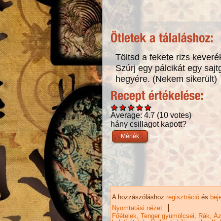
Töltsd a fekete rizs keveré
Szúrj egy pálcikát egy saj
hegyére. (Nekem sikerült)
Average:
4.7
(
10
votes)
hány csillagot kapott?
A hozzászóláshoz
regisztráció
és
bej
|
Nyomtatási nézet
Főételek
Tenger gyümölcsei
Rák
Áz