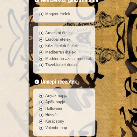
Magyar ételek
Amerikai ételek
Európai ételek
Közel-keleti ételek
Mediterrán ételek
Mediterrán-ázsiai receptek
Távol-keleti ételek
Anyák napja
Apák napja
Halloween
Húsvét
Karácsony
Valentin nap