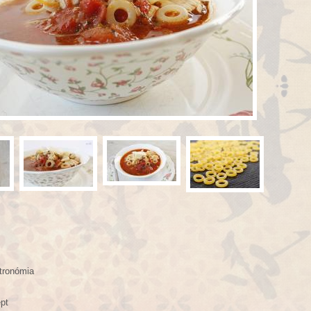
tronómia
pt