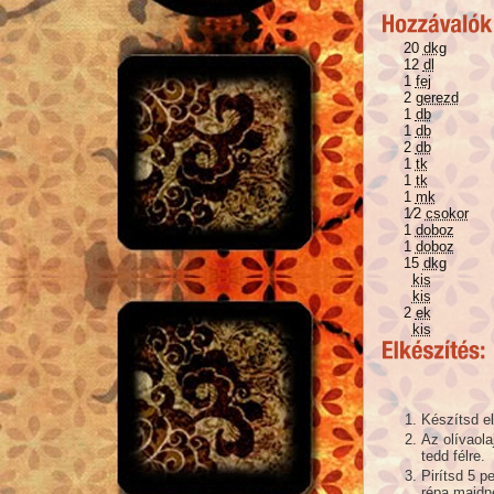
20
dkg
12
dl
1
fej
2
gerezd
1
db
1
db
2
db
1
tk
1
tk
1
mk
1⁄2
csokor
1
doboz
1
doboz
15
dkg
kis
kis
2
ek
kis
Készítsd e
Az olívaola
tedd félre.
Pirítsd 5 p
répa majdn