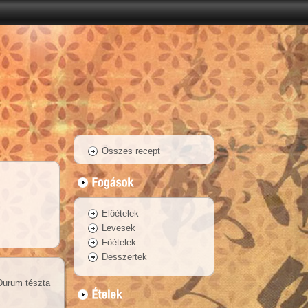
Összes recept
Előételek
Levesek
Főételek
Desszertek
Durum tészta