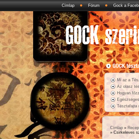
Címlap
Fórum
Gock a Faceb
Mi az a Tés
Az olasz tés
Hogyan főzz
Egészséges 
Tésztafajta
Címlap
»
Recep
» Csirkeleves sz