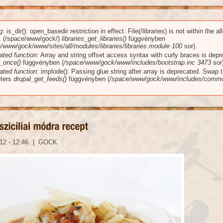
g
: is_dir(): open_basedir restriction in effect. File(/libraries) is not within the a
üzenet
): (/space/www/gock/)
libraries_get_libraries()
függvényben
/www/gock/www/sites/all/modules/libraries/libraries.module
100
sor).
ated function
: Array and string offset access syntax with curly braces is dep
_once()
függvényben (
/space/www/gock/www/includes/bootstrap.inc
3473
sor)
ated function
: implode(): Passing glue string after array is deprecated. Swap 
ters
drupal_get_feeds()
függvényben (
/space/www/gock/www/includes/commo
12 - 12:46
|
GOCK