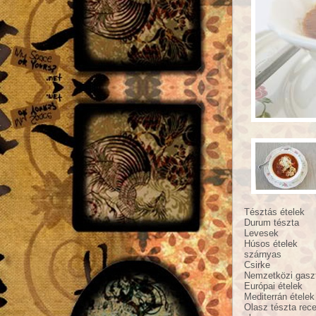
Tésztás ételek
Durum tészta
Levesek
Húsos ételek
szárnyas
Csirke
Nemzetközi gasz
Európai ételek
Mediterrán ételek
Olasz tészta rece