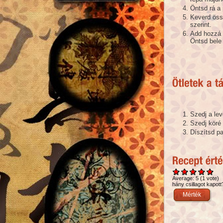
Öntsd rá a 
Keverd öss
szerint.
Add hozzá a
Öntsd bele 
Szedj a lev
Szedj köré
Díszítsd p
Average:
5
(
1
vote)
hány csillagot kapott