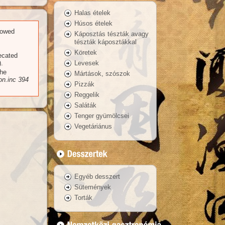
Halas ételek
Húsos ételek
llowed
Káposztás tészták avagy
tészták káposztákkal
Köretek
recated
Levesek
.
the
Mártások, szószok
n.inc
394
Pizzák
Reggelik
Saláták
Tenger gyümölcsei
Vegetáriánus
Egyéb desszert
Sütemények
Torták