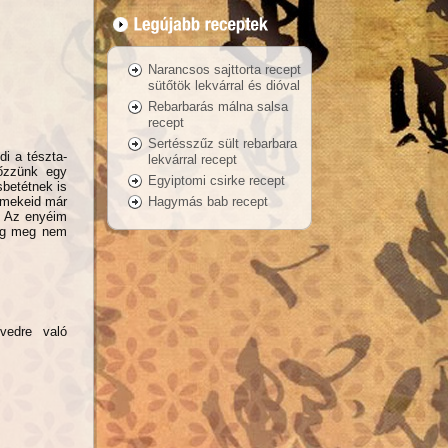
Narancsos sajttorta recept
sütőtök lekvárral és dióval
Rebarbarás málna salsa
recept
Sertésszűz sült rebarbara
di a tészta-
lekvárral recept
főzzünk egy
Egyiptomi csirke recept
sbetétnek is
Hagymás bab recept
ermekeid már
. Az enyéim
míg meg nem
dvedre való