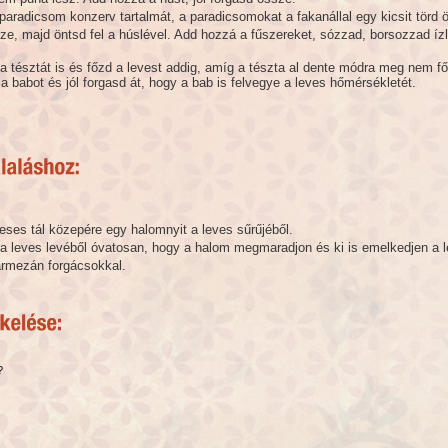
paradicsom konzerv tartalmát, a paradicsomokat a fakanállal egy kicsit törd
ze, majd öntsd fel a húslével. Add hozzá a fűszereket, sózzad, borsozzad íz
 tésztát is és főzd a levest addig, amíg a tészta al dente módra meg nem f
a babot és jól forgasd át, hogy a bab is felvegye a leves hőmérsékletét.
eses tál közepére egy halomnyit a leves sűrűjéből.
 a leves levéből óvatosan, hogy a halom megmaradjon és ki is emelkedjen a l
armezán forgácsokkal.
?