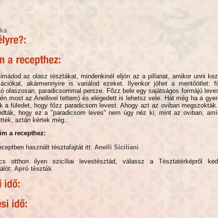
ika
imádod az olasz tésztákat, mindenkinél eljön az a pillanat, amikor unni kez
iációkat, akármennyire is variálod ezeket. Ilyenkor jöhet a mentőötlet: 
jó olaszosan, paradicsommal persze. Főzz bele egy sajátságos formájú leve
t én most az Anellivel tettem) és elégedett is lehetsz vele. Hát még ha a gy
ák a füledet, hogy főzz paradicsom levest. Ahogy azt az oviban megszokták
dták, hogy ez a "paradicsom leves" nem úgy néz ki, mint az oviban, a
tték, aztán kértek még...
im a recepthez:
ceptben használt tésztafajtát itt:
Anelli Siciliani
s otthon ilyen szicíliai levestésztád, válassz a Tésztatérképről ke
alót:
Apró tészták