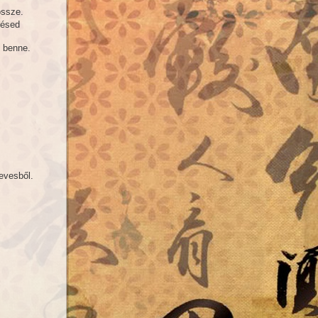
 össze.
lésed
ő benne.
evesből.