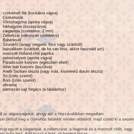
csirkemell filé (kockákra vágva)
Csirkehúslé
Vöröshagyma (apróra vágva)
fokhagyma (összezúzva)
sárgarépa (szeletelve, 2 mm)
Zellerszár (vékonyan szeletelve)
Babérlevél
Szurokfű (avagy oregano, friss vagy szárított)
bazsalikom (szárított, de ha van friss, akkor használd azt)
morzsolt Holland chili paprika
petrezselyem (apróra vágva)
Paradicsom konzerv (egészben eltett)
fehér bab konzerv (leszűrve)
Anelli Siciliani tészta (vagy más, kisméretű durum tészta)
Só (ízlés szerint)
Bors (ízlés szerint)
olivaolaj
parmezán sajt forgács (a tálaláshoz)
lő az alapanyagokat, ahogy azt a Hozzávalókban megadtam.
jon pirítsd meg a csirkehús felületét minden oldaláról, majd szedd ki a serpen
ercig együtt a sárgarépát, a zellerszárat, a hagymát és a morzsolt chilit, vagy
em puha lesz. Add hozzá a húst, jól forgasd össze.