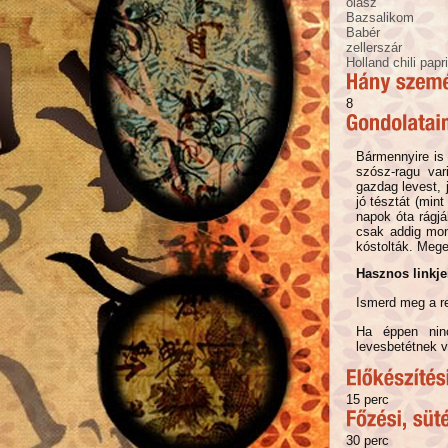
olasz
Bazsalikom
Babér
zellerszár
Holland chili papr
8
Bármennyire is 
szósz-ragu var
gazdag levest, 
jó tésztát (min
napok óta rágj
csak addig mon
kóstolták. Mege
Hasznos linkje
Ismerd meg a re
Ha éppen ninc
levesbetétnek v
15 perc
30 perc