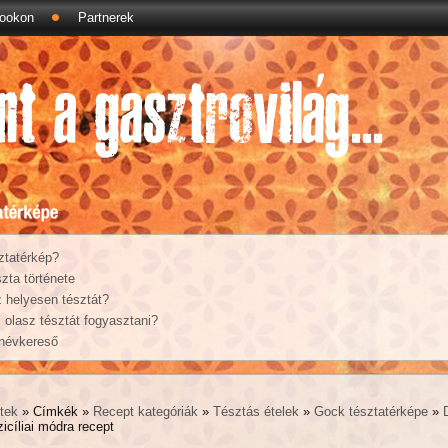
ookon
Partnerek
ztatérkép?
zta története
 helyesen tésztát?
olasz tésztát fogyasztani?
 névkereső
tek
» Címkék »
Recept kategóriák
»
Tésztás ételek
»
Gock tésztatérképe
»
icíliai módra recept