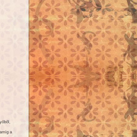
yőből,
 amíg a