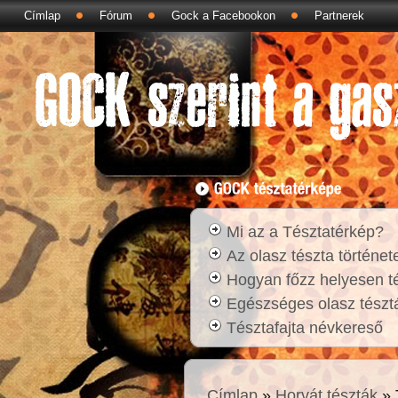
Címlap
Fórum
Gock a Facebookon
Partnerek
Mi az a Tésztatérkép?
Az olasz tészta történet
Hogyan főzz helyesen t
Egészséges olasz tésztá
Tésztafajta névkereső
Címlap
»
Horvát tészták
» 