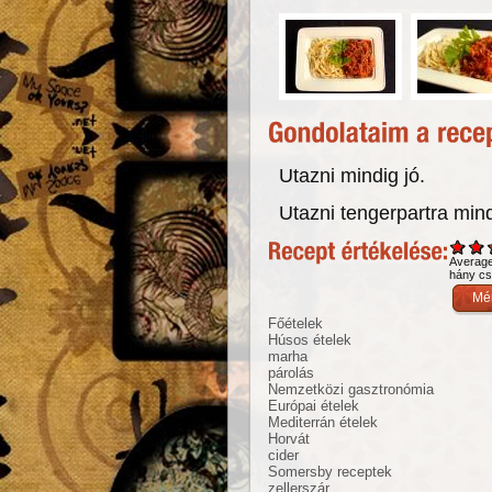
Utazni mindig jó.
Utazni tengerpartra mind
Averag
hány csi
Főételek
Húsos ételek
marha
párolás
Nemzetközi gasztronómia
Európai ételek
Mediterrán ételek
Horvát
cider
Somersby receptek
zellerszár