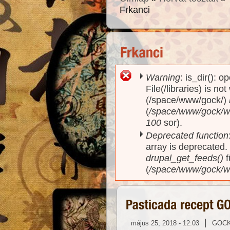
Frkanci
Warning
: is_dir(): o
Hibaüzenet
File(/libraries) is no
(/space/www/gock/)
(
/space/www/gock/www
100
sor).
Deprecated function
array is deprecated
drupal_get_feeds()
f
(
/space/www/gock/w
|
május 25, 2018 - 12:03
GOC