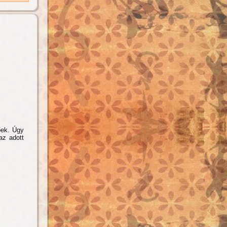
őek. Úgy
az adott