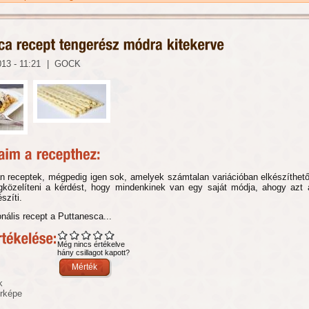
013 - 11:21
|
GOCK
n receptek, mégpedig igen sok, amelyek számtalan variációban elkészíthet
gközelíteni a kérdést, hogy mindenkinek van egy saját módja, ahogy azt 
szíti.
ionális recept a Puttanesca...
Még nincs értékelve
hány csillagot kapott?
k
érképe