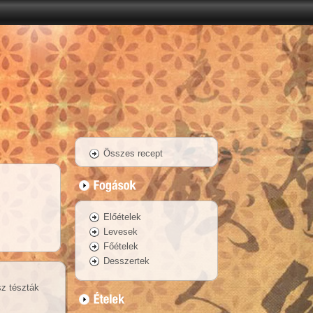
Összes recept
Előételek
Levesek
Főételek
Desszertek
sz tészták