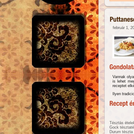
február 1, 2
Vannak olya
is lehet me
receptet elké
Ilyen tradic
Tésztás étele
Gock tésztat
Durum tészta