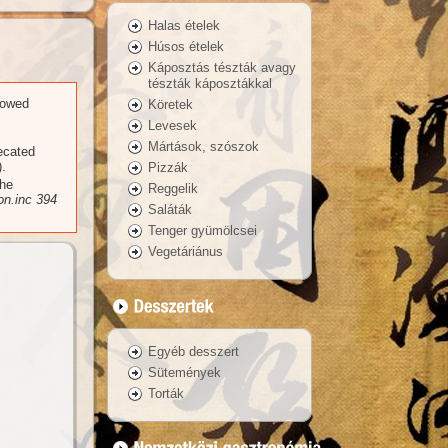
Halas ételek
Húsos ételek
Káposztás tészták avagy
tészták káposztákkal
llowed
Köretek
Levesek
Mártások, szószok
recated
.
Pizzák
the
Reggelik
n.inc
394
Saláták
Tenger gyümölcsei
Vegetáriánus
Egyéb desszert
Sütemények
Torták