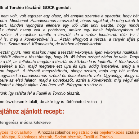
lli al Torchio tésztáról GOCK gondol:
l nem volt, volt egyszer egy olasz, aki annyira szerette a spagettit, hogy hét
totta. Mindennel. Paradicsomos szószokkal, húsos ragukkal, de még rakott té
ített. Minden rajongása ellenére egy idő után unni kezdte, hogy mind
Az utolsó csepp volt a pohárban, amikor egy kicsit folyékonyabbra si
szósz. A szájához emelte a tésztát, de a szósz lecsúszott róla. Ez t
l is, meg a következővel is… Aztán elfogyott a tészta, a tányér alján p
ósz. Szinte mind. Kikanalazta, de közben elgondolkodott…
észtát gyúrt, mint máskor, majd a tésztát vékonyka, igen vékonyka nudlikká 
ötőtűt rátette a tésztára úgy, hogy kb. 45 fokos szöget zárjon be vele. Tenye
 a tűt, az feltekerte magára a tésztát és közben ki is lapította. A tésztaszal
eértek a tűn, majd megtette ezt újra és újra, addig ismételve, amíg a 
em fogyott. A tésztát megszárította, ahogy szokta, majd egy hét múlva 
e ugyanazt a paradicsomos szószt és összekeverte vele. Ugyanúgy, ahogy s
elte az első falatot, majd a következőt, aztán a következőt, míg végül elf
lantott a tányér aljára. Ami üres volt. Elfogyott a szósz is.
k így találta fel a Fusilli al Torchio tésztát.
ermészetesen kitalált, de akár így is történhetett volna...)
tengerész módra kitekerve
gyzés itt olvasható
Fusilli al Torchio tészta tartalommal kapcsolatosan
|
A hozzászóláshoz
regisztráció
és
bejelentkezés
szüksé
k térképe
Különleges tészták
Sodort tészták
Fusilli al Torchio