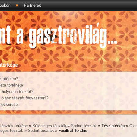
ookon
Partnerek
ztatérkép?
zta története
 helyesen tésztát?
olasz tésztát fogyasztani?
 névkereső
tészták térképe
»
Különleges tészták
»
Sodort tészták
» Tésztatérkép »
Ola
leges tészták
»
Sodort tészták
» Fusilli al Torchio