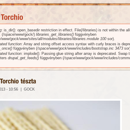
g
: is_dir(): open_basedir restriction in effect. File(/libraries) is not within the a
üzenet
): (/space/www/gock/)
libraries_get_libraries()
függvényben
/www/gock/www/sites/all/modules/libraries/libraries.module
100
sor).
ated function
: Array and string offset access syntax with curly braces is dep
_once()
függvényben (
/space/www/gock/www/includes/bootstrap.inc
3473
sor)
ated function
: implode(): Passing glue string after array is deprecated. Swap 
ters
drupal_get_feeds()
függvényben (
/space/www/gock/www/includes/commo
013 - 10:56
|
GOCK