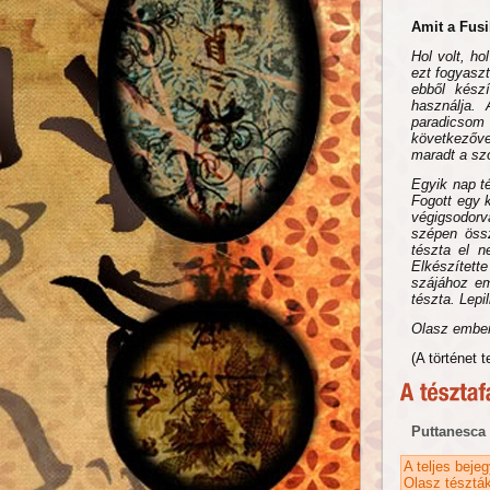
Amit a Fusi
Hol volt, ho
ezt fogyasz
ebből kész
használja. 
paradicsom 
következőve
maradt a sz
Egyik nap t
Fogott egy k
végigsodorva
szépen össz
tészta el n
Elkészített
szájához em
tészta. Lepil
Olasz emberün
(A történet t
Puttanesca 
A teljes beje
Olasz tésztá