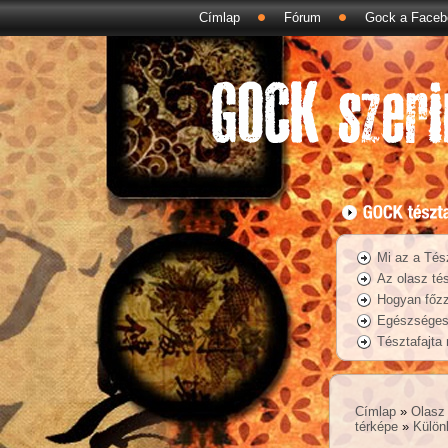
Címlap
Fórum
Gock a Faceb
Mi az a Tés
Az olasz tés
Hogyan főzz
Egészséges 
Tésztafajta
Címlap
»
Olasz 
térképe
»
Külön