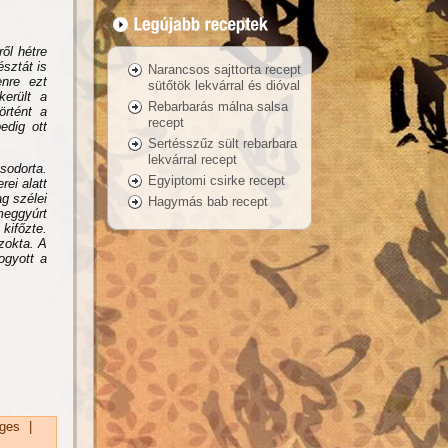
ről hétre
sztát is
Narancsos sajttorta recept
enre ezt
sütőtök lekvárral és dióval
került a
Rebarbarás málna salsa
örtént a
recept
edig ott
Sertésszűz sült rebarbara
lekvárral recept
sodorta.
Egyiptomi csirke recept
rei alatt
ag szélei
Hagymás bab recept
meggyúrt
kifőzte.
zokta. A
ogyott a
ges
|