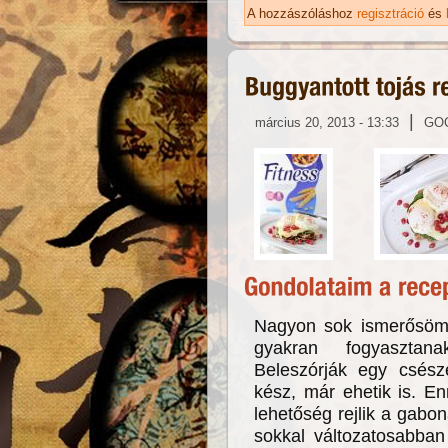
ta
A hozzászóláshoz
regisztráció
és
|
március 20, 2013 - 13:33
GO
Nagyon sok ismerősöm,
gyakran fogyasztana
Beleszórják egy csész
kész, már ehetik is. En
lehetőség rejlik a gabo
sokkal változatosabban