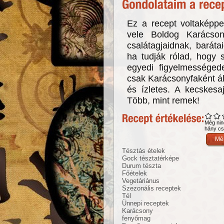
Ez a recept voltaképpe
vele Boldog Karácson
csalátagjaidnak, baráta
ha tudják rólad, hogy s
egyedi figyelmességed
csak Karácsonyfaként á
és ízletes. A kecskesa
Több, mint remek!
Még nin
hány csi
Tésztás ételek
Gock tésztatérképe
Durum tészta
Főételek
Vegetáriánus
Szezonális receptek
Tél
Ünnepi receptek
Karácsony
fenyőmag