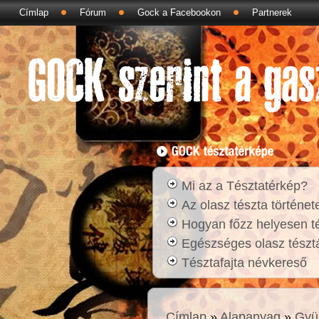
Címlap
Fórum
Gock a Facebookon
Partnerek
Mi az a Tésztatérkép?
Az olasz tészta történet
Hogyan főzz helyesen t
Egészséges olasz tésztá
Tésztafajta névkereső
Címlap
»
Alapanyag
»
Gyü