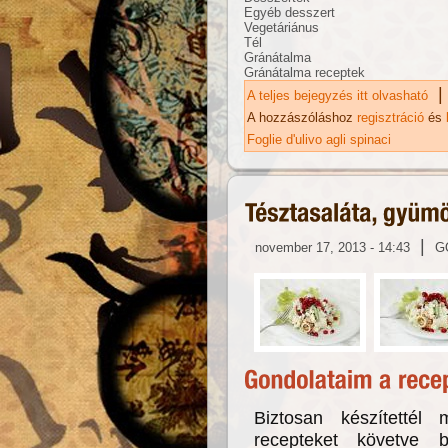
Egyéb desszert
Vegetáriánus
Tél
Gránátalma
Gránátalma receptek
|
A teljes bejegyzés itt olvasható
Má
ka
A hozzászóláshoz
regisztráció
és
Foglie d'ulivo agli spinaci
|
november 17, 2013 - 14:43
G
Biztosan készítettél 
recepteket követve b