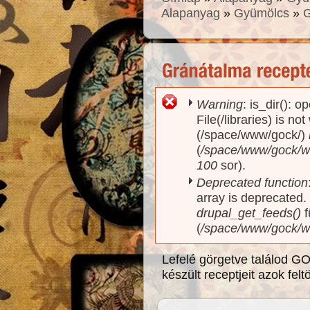
Alapanyag
»
Gyümölcs
»
G
Warning
: is_dir(): o
Hibaüzenet
File(/libraries) is no
(/space/www/gock/)
(
/space/www/gock/www
100
sor).
Deprecated function
array is deprecated
drupal_get_feeds()
f
(
/space/www/gock/w
Lefelé görgetve találod G
készült receptjeit azok fel