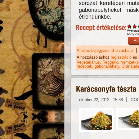
sorozat keretében muta
gabonapelyheket máské
étrendünkbe.
Averag
hány csi
|
A teljes bejegyzés itt olvasható
Bu
ka
A hozzászóláshoz
regisztráció
és
Vegetáriánus
Reggelik
Nemzetköz
receptek
gabonapehely
Gránátal
|
október 22, 2012 - 15:38
GO