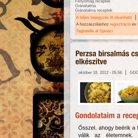
Fenyőmag receptek
Gránátalma
Gránátalma receptek
|
A teljes bejegyzés itt olvasható
Ka
ka
A hozzászóláshoz
regisztráció
és
Tagliatelle al Spinaci
|
október 18, 2012 - 05:56
GO
Ősszel, ahogy beérik a
válik az életemnek. 