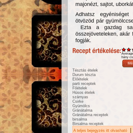
majonézt, sajtot, uborkát
Adhatsz egyéniséget
ötvözöd pár gyümölccsel
Ezta a gazdag salát
összejöveteleken, akár 
fogják.
Averag
hány csi
Tésztás ételek
Durum tészta
Előételek
parti receptek
Főételek
Húsos ételek
szárnyas
Csirke
Gyümölcs
Gránátalma
Gránátalma receptek
birsalma
Birsalma receptek
|
A teljes bejegyzés itt olvasható
Té