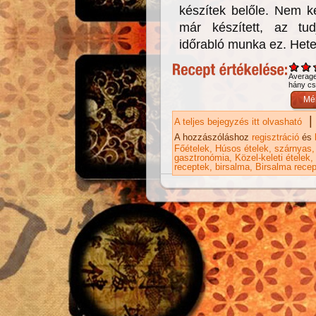
készítek belőle. Nem k
már készített, az tud
időrabló munka ez. Hetek
Averag
hány csi
|
A teljes bejegyzés itt olvasható
Pe
ta
A hozzászóláshoz
regisztráció
és
Főételek
Húsos ételek
szárnyas
gasztronómia
Közel-keleti ételek
receptek
birsalma
Birsalma rece