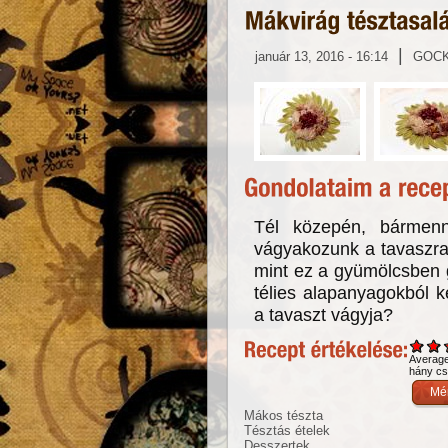
|
január 13, 2016 - 16:14
GOC
Tél közepén, bármenn
vágyakozunk a tavaszra.
mint ez a gyümölcsben 
télies alapanyagokból 
a tavaszt vágyja?
Averag
hány csi
Mákos tészta
Tésztás ételek
Desszertek