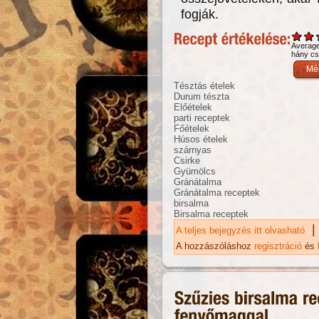
fogják.
Averag
hány csi
Tésztás ételek
Durum tészta
Előételek
parti receptek
Főételek
Húsos ételek
szárnyas
Csirke
Gyümölcs
Gránátalma
Gránátalma receptek
birsalma
Birsalma receptek
|
A teljes bejegyzés itt olvasható
Té
ta
A hozzászóláshoz
regisztráció
és