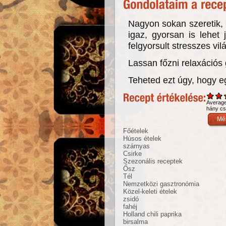
Nagyon sokan szeretik, 
igaz, gyorsan is lehet 
felgyorsult stresszes vi
Lassan főzni relaxációs 
Teheted ezt úgy, hogy 
Averag
hány csi
Főételek
Húsos ételek
szárnyas
Csirke
Szezonális receptek
Ősz
Tél
Nemzetközi gasztronómia
Közel-keleti ételek
zsidó
fahéj
Holland chili paprika
birsalma