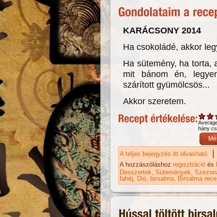
KARÁCSONY 2014
Ha csokoládé, akkor leg
Ha sütemény, ha torta, 
mit bánom én, legye
szárított gyümölcsös...
Akkor szeretem.
Averag
hány csi
|
A teljes bejegyzés itt olvasható
Fl
ka
A hozzászóláshoz
regisztráció
és
Desszertek
Sütemények
Szezoná
fahéj
Dió
birsalma
Birsalma rece