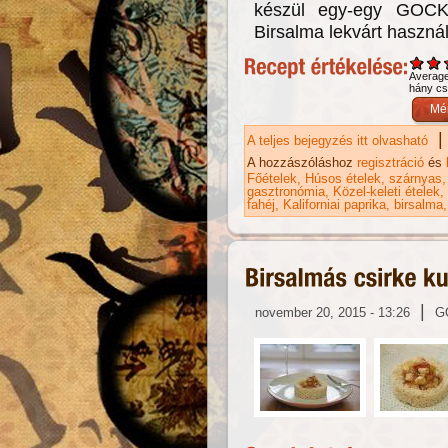
készül egy-egy GOCK
Birsalma lekvárt használ
Averag
hány csi
|
A teljes bejegyzés itt olvasható
Eg
A hozzászóláshoz
regisztráció
és
Főételek
Húsos ételek
szárnyas
gasztronómia
Közel-keleti ételek
fahéj
Kaliforniai paprika
birsalma
|
november 20, 2015 - 13:26
G