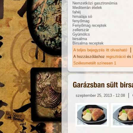
Nemzetközi gasztronómia
Mediterrán ételek
fahéj
himalája só
fenyőmag
Fenyőmag receptek
zellerszár
Gyümölcs
birsalma
Birsalma receptek
|
A teljes bejegyzés itt olvasható
Sz
ta
A hozzászóláshoz
regisztráció
és
Szélesmetélt színesen 1
|
szeptember 25, 2013 - 12:08