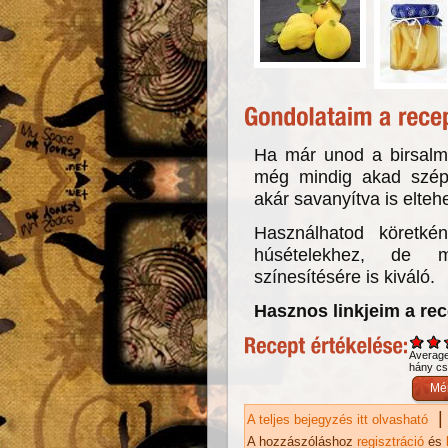
Ha már unod a birsalma
még mindig akad szép
akár savanyítva is elteh
Használhatod köretké
húsételekhez, de mé
színesítésére is kiváló.
Hasznos linkjeim a re
Averag
hány csi
|
A teljes bejegyzés itt olvasható
Sa
ka
A hozzászóláshoz
regisztráció
és