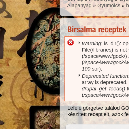
Alapanyag
»
Gyümölcs
»
b
Warning
: is_dir(): o
Hibaüzenet
File(/libraries) is no
(/space/www/gock/)
(
/space/www/gock/www
100
sor).
Deprecated function
array is deprecated
drupal_get_feeds()
f
(
/space/www/gock/w
Lefelé görgetve találod G
készített receptjeit, azok 