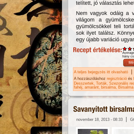
telített, jó választás lehe
Nem vagyok odáig a va
világom a gyümölcsken
gyümölcsökkel teli tor
sok ilyet találsz. Könny
egy újabb variáció ugyan
Averag
hány csi
|
A teljes bejegyzés itt olvasható
Mi
ka
A hozzászóláshoz
regisztráció
és
Desszertek
Torták
Szezonális re
fahéj
amaránt
birsalma
Birsalma
|
november 18, 2013 - 08:33
G