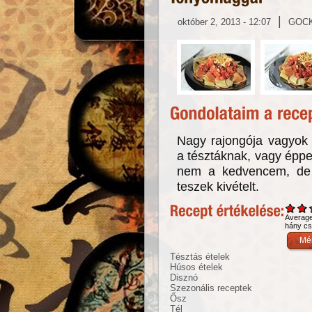
|
október 2, 2013 - 12:07
GOC
Nagy rajongója vagyok 
a tésztáknak, vagy épp
nem a kedvencem, de 
teszek kivételt.
Averag
hány csi
Tésztás ételek
Húsos ételek
Disznó
Szezonális receptek
Ősz
Tél