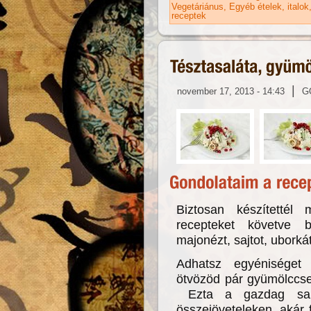
Vegetáriánus
Egyéb ételek, italok
receptek
|
november 17, 2013 - 14:43
G
Biztosan készítettél 
recepteket követve b
majonézt, sajtot, uborkát
Adhatsz egyéniséget
ötvözöd pár gyümölccsel
Ezta a gazdag salát
összejöveteleken, akár 