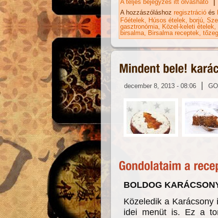
|
A teljes bejegyzés itt olvasható
Hú
ka
A hozzászóláshoz
regisztráció
és
Főételek
Húsos ételek
borjú
Sze
gasztronómia
Közel-keleti ételek
birsalma
Birsalma receptek
tőze
|
december 8, 2013 - 08:06
GO
BOLDOG KARÁCSONYT
Közeledik a Karácsony id
idei menüt is. Ez a to