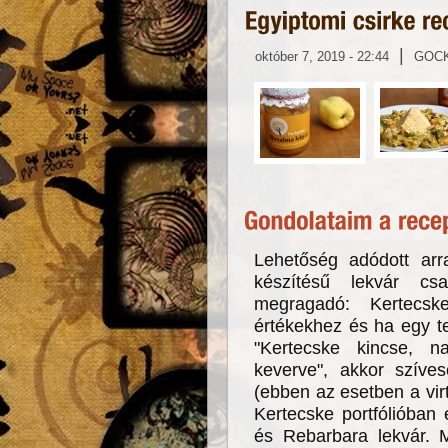
|
október 7, 2019 - 22:44
GOC
Lehetőség adódott arra
készítésű lekvár cs
megragadó: Kertecs
értékekhez és ha egy t
"Kertecske kincse, n
keverve", akkor szíve
(ebben az esetben a virtu
Kertecske portfólióban 
és Rebarbara lekvár. M