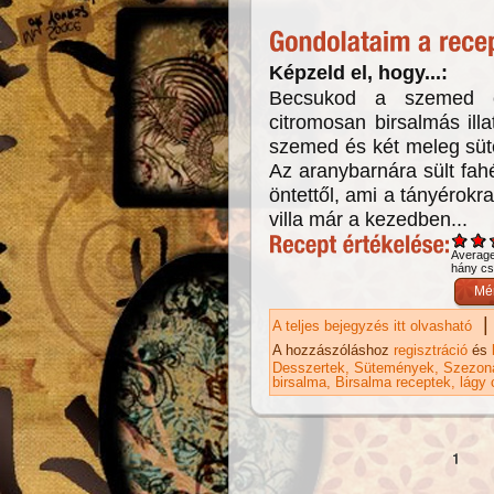
Képzeld el, hogy...:
Becsukod a szemed é
citromosan birsalmás ill
szemed és két meleg süte
Az aranybarnára sült fah
öntettől, ami a tányérokr
villa már a kezedben...
Averag
hány csi
|
A teljes bejegyzés itt olvasható
Ga
ka
A hozzászóláshoz
regisztráció
és
Desszertek
Sütemények
Szezoná
birsalma
Birsalma receptek
lágy 
Oldalak