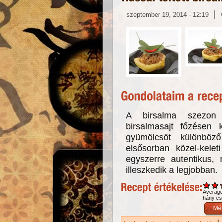
|
szeptember 19, 2014 - 12:19
A birsalma szezon 
birsalmasajt főzésen
gyümölcsöt különböz
elsősorban közel-kelet
egyszerre autentikus,
illeszkedik a legjobban.
Averag
hány csi