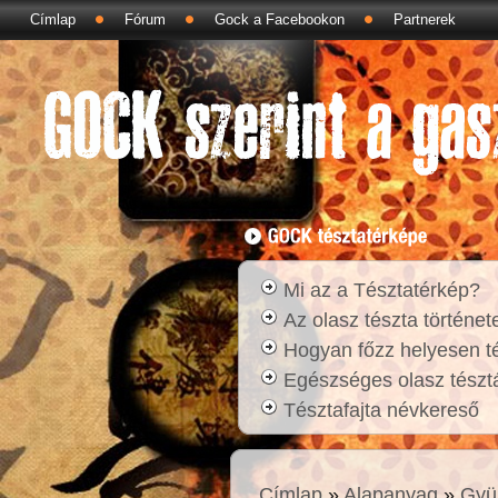
Címlap
Fórum
Gock a Facebookon
Partnerek
Mi az a Tésztatérkép?
Az olasz tészta történet
Hogyan főzz helyesen t
Egészséges olasz tésztá
Tésztafajta névkereső
Címlap
»
Alapanyag
»
Gyü