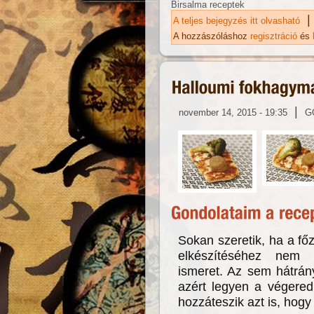
Birsalma receptek
|
A teljes bejegyzés itt olvasható
Bi
ka
A hozzászóláshoz
regisztráció
és
|
november 14, 2015 - 19:35
G
Sokan szeretik, ha a fő
elkészítéséhez nem 
ismeret. Az sem hátrán
azért legyen a végere
hozzáteszik azt is, hogy