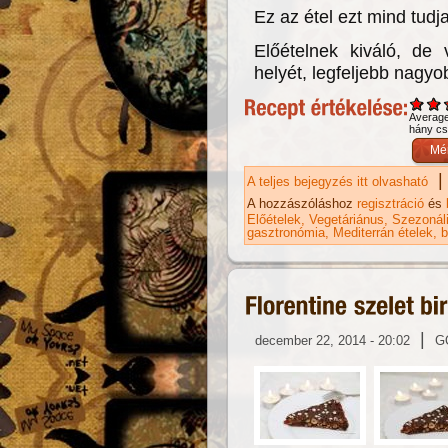
Ez az étel ezt mind tudja
Előételnek kiváló, de
helyét, legfeljebb nagy
Averag
hány csi
|
A teljes bejegyzés itt olvasható
Ha
ka
A hozzászóláshoz
regisztráció
és
Előételek
Vegetáriánus
Szezonáli
gasztronómia
Mediterrán ételek
b
|
december 22, 2014 - 20:02
G