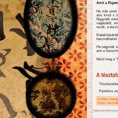
Amit a Rigat
Ha már unod a
ami kívül s b
Nagyobb mére
vágásától, e
recék, a tész
Kialakításáná
használhatod 
Ha nagynak ta
ami a hosszmér
Nézd meg a "N
Tésztasalá
Pastitsio a
A teljes beje
Olasz tésztá