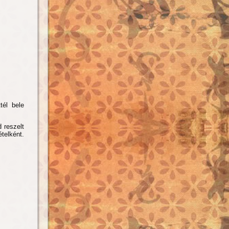
tél bele
 reszelt
ételként.