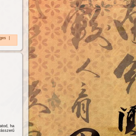
ges
|
atod, ha
rásszerű