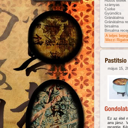
Húsos ételek
szárnyas
Csirke
Gyümölcs
Gránátalma
Gránátalma r
birsalma
Birsalma rece
A teljes beje
Mezzi Rigato
május 15, 2
Ez az étel 
arra jársz.
receptje. Ké