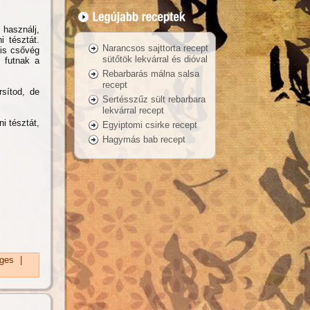
 használj,
i tésztát.
Narancsos sajttorta recept
is csővég
sütőtök lekvárral és dióval
 futnak a
Rebarbarás málna salsa
recept
rsítod, de
Sertésszűz sült rebarbara
lekvárral recept
i tésztát,
Egyiptomi csirke recept
Hagymás bab recept
ges
|