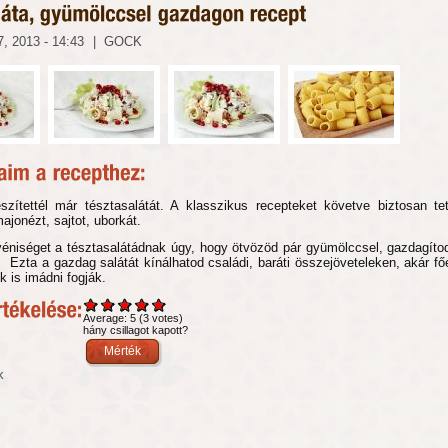
, 2013 - 14:43
|
GOCK
szítettél már tésztasalátát. A klasszikus recepteket követve biztosan tet
ajonézt, sajtot, uborkát.
éniséget a tésztasalátádnak úgy, hogy ötvözöd pár gyümölccsel, gazdagítod
. Ezta a gazdag salátát kínálhatod családi, baráti összejöveteleken, akár fő
 is imádni fogják.
Average:
5
(
3
votes)
hány csillagot kapott?
k