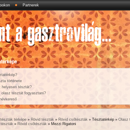
ookon
Partnerek
ztatérkép?
zta története
 helyesen tésztát?
olasz tésztát fogyasztani?
 névkereső
tészták térképe
»
Rövid tészták
»
Rövid csőtészták
» Tésztatérkép »
Olasz 
 tészták
»
Rövid csőtészták
» Mezzi Rigatoni