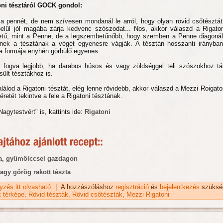
oni tésztáról GOCK gondol:
 pennét, de nem szívesen mondanál le arról, hogy olyan rövid csőtésztát
elül jól magába zárja kedvenc szószodat... Nos, akkor válaszd a Rigaton
tű, mint a Penne, de a legszembetűnőbb, hogy szemben a Penne diagonál
nnek a tésztának a végét egyenesre vágják. A tésztán hosszanti irányban
ta formája enyhén görbülő egyenes.
l fogva legjobb, ha darabos húsos és vagy zöldséggel teli szószokhoz tá
sült tésztákhoz is.
lálod a Rigatoni tésztát, elég lenne rövidebb, akkor válaszd a Mezzi Roigaton
etét tekintve a fele a Rigatoni tésztának.
agytestvért" is, kattints ide:
Rigatoni
ta, gyümölccsel gazdagon
vagy görög rakott tészta
gyzés itt olvasható
Mezzi Rigatoni tészta tartalommal kapcsolatosan
|
A hozzászóláshoz
regisztráció
és
bejelentkezés
szüksé
k térképe
Rövid tészták
Rövid csőtészták
Mezzi Rigatoni