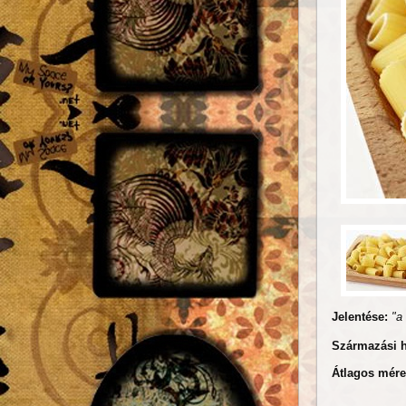
Jelentése:
"a
Származási 
Átlagos mére