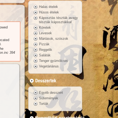
Halas ételek
Húsos ételek
Káposztás tészták avagy
tészták káposztákkal
llowed
Köretek
Levesek
Mártások, szószok
recated
.
Pizzák
the
Reggelik
n.inc
394
Saláták
Tenger gyümölcsei
Vegetáriánus
Egyéb desszert
Sütemények
Torták