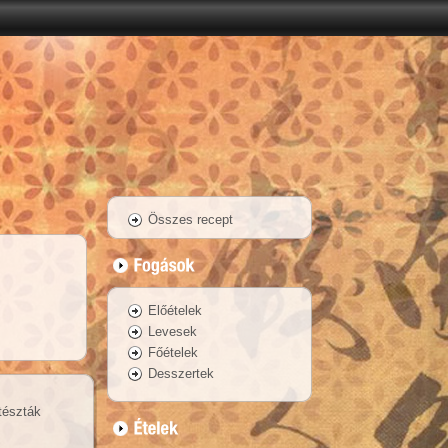
Összes recept
Előételek
Levesek
Főételek
Desszertek
tészták