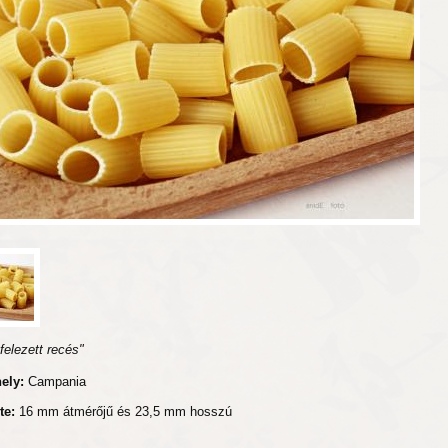
 felezett recés"
hely:
Campania
te:
16 mm átmérőjű és 23,5 mm hosszú