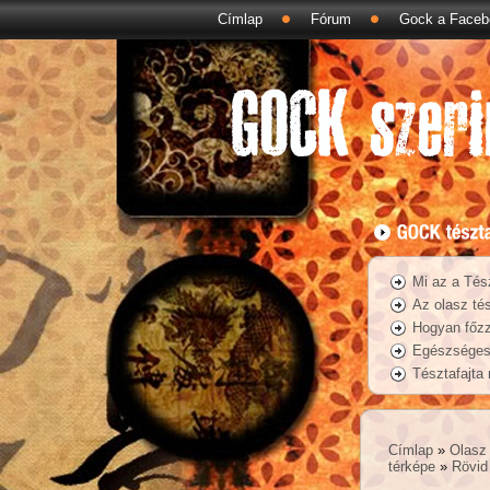
Címlap
Fórum
Gock a Faceb
Mi az a Tés
Az olasz tés
Hogyan főzz
Egészséges 
Tésztafajta
Címlap
»
Olasz 
térképe
»
Rövid