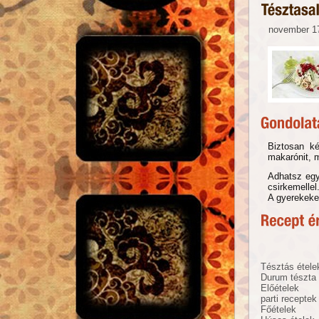
november 17
Biztosan ké
makarónit, m
Adhatsz egy
csirkemellel
A gyerekekek
Tésztás étele
Durum tészta
Előételek
parti receptek
Főételek