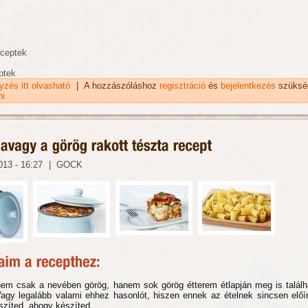
eceptek
ptek
gyzés itt olvasható
Tésztasaláta, gyümölccsel gazdagon recept tartalommal
|
A hozzászóláshoz
regisztráció
és
bejelentkezés
szüksé
kapcsolatosan
ni
013 - 16:27
|
GOCK
nem csak a nevében görög, hanem sok görög étterem étlapján meg is találh
 Vagy legalább valami ehhez hasonlót, hiszen ennek az ételnek sincsen előí
szíted, ahogy készíted...