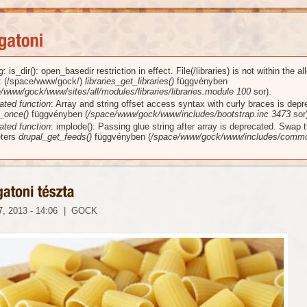
g
: is_dir(): open_basedir restriction in effect. File(/libraries) is not within the a
üzenet
): (/space/www/gock/)
libraries_get_libraries()
függvényben
/www/gock/www/sites/all/modules/libraries/libraries.module
100
sor).
ated function
: Array and string offset access syntax with curly braces is dep
_once()
függvényben (
/space/www/gock/www/includes/bootstrap.inc
3473
sor)
ated function
: implode(): Passing glue string after array is deprecated. Swap 
ters
drupal_get_feeds()
függvényben (
/space/www/gock/www/includes/commo
, 2013 - 14:06
|
GOCK