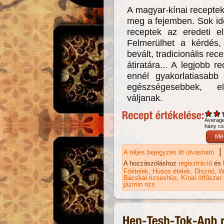
A magyar-kínai receptek
meg a fejemben. Sok idő
receptek az eredeti el
Felmerülhet a kérdés
bevált, tradicionális re
átiratára... A legjobb r
ennél gyakorlatiasabb
egészségesebbek, e
váljanak.
Averag
hány csi
|
A teljes bejegyzés itt olvasható
Ba
ka
A hozzászóláshoz
regisztráció
és
Főételek
Húsos ételek
Disznó
W
Bácskai rizseshús
Kínai ötfűszer
jázmin rizs