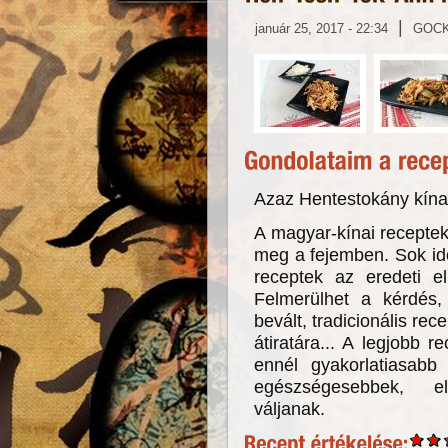
|
január 25, 2017 - 22:34
GOC
Azaz Hentestokány kínai
A magyar-kínai receptek
meg a fejemben. Sok idő
receptek az eredeti el
Felmerülhet a kérdés
bevált, tradicionális re
átiratára... A legjobb r
ennél gyakorlatiasabb
egészségesebbek, e
váljanak.