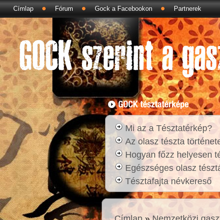
Címlap
Fórum
Gock a Facebookon
Partnerek
Mi az a Tésztatérkép?
Az olasz tészta történet
Hogyan főzz helyesen t
Egészséges olasz tésztá
Tésztafajta névkereső
Címlap
»
Nemzetközi gasz