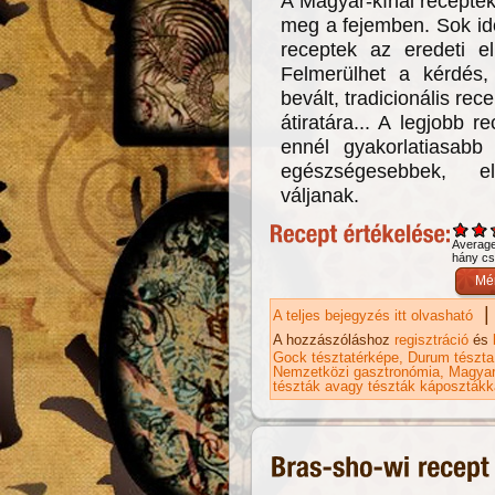
A Magyar-kínai receptek
meg a fejemben. Sok idő
receptek az eredeti el
Felmerülhet a kérdés
bevált, tradicionális re
átiratára... A legjobb r
ennél gyakorlatiasabb
egészségesebbek, e
váljanak.
Averag
hány csi
|
A teljes bejegyzés itt olvasható
Ka
ka
A hozzászóláshoz
regisztráció
és
Gock tésztatérképe
Durum tészta
Nemzetközi gasztronómia
Magyar
tészták avagy tészták káposztákk