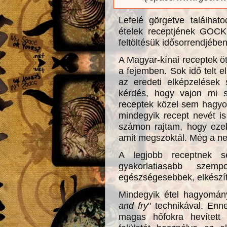
Lefelé görgetve találhat
ételek receptjének GOCK,
feltöltésük idősorrendjébe
A Magyar-kínai receptek ö
a fejemben. Sok idő telt e
az eredeti elképzelések 
kérdés, hogy vajon mi sz
receptek közel sem hagyom
mindegyik recept nevét is
számon rajtam, hogy eze
amit megszoktál. Még a ne
A legjobb receptnek s
gyakorlatiasabb sze
egészségesebbek, elkészít
Mindegyik étel hagyomány
and fry
" technikával. Enn
magas hőfokra hevített 