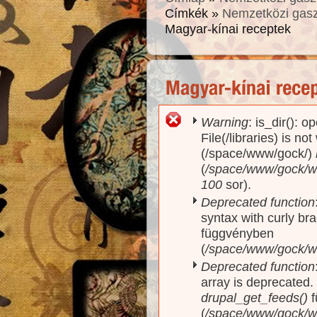
Címkék »
Nemzetközi gas
Magyar-kínai receptek
Warning
: is_dir(): o
Hibaüzenet
File(/libraries) is no
(/space/www/gock/)
(
/space/www/gock/www
100
sor).
Deprecated function
syntax with curly br
függvényben
(
/space/www/gock/ww
Deprecated function
array is deprecated
drupal_get_feeds()
f
(
/space/www/gock/w