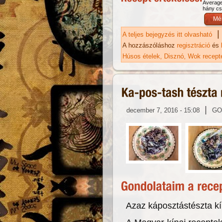
Averag
hány csi
|
A teljes bejegyzés itt olvasható
He
ka
A hozzászóláshoz
regisztráció
és
Húsos ételek
Disznó
Wok recept
|
december 7, 2016 - 15:08
GO
Azaz káposztástészta kí