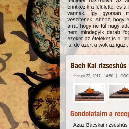
felületét használva az 
érintkezik a felülettel és
vannak. Így gyorsan m
veszítenek. Ahhoz, hogy e
arra, hogy ne túl nagy ad
nem mindegyik darab fog 
ezeket az ételeket is el 
is, de azért a wok az igaz
|
február 22, 2017 - 14:50
GOC
Azaz Bácskai rizseshús 