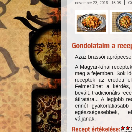
|
november 23, 2016 - 15:08
G
Azaz brassói aprópecsen
A Magyar-kínai receptek
meg a fejemben. Sok idő
receptek az eredeti el
Felmerülhet a kérdés
bevált, tradicionális re
átiratára... A legjobb r
ennél gyakorlatiasabb
egészségesebbek, e
váljanak.
Averag