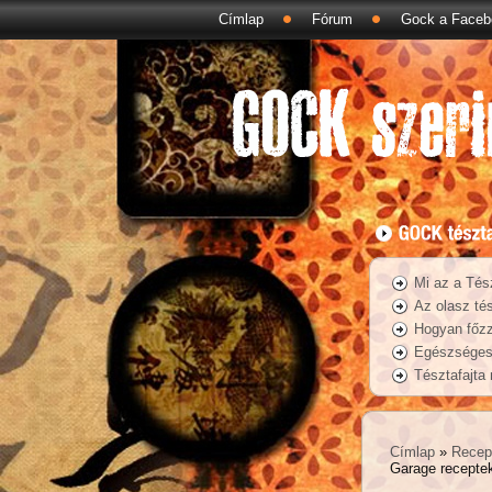
Címlap
Fórum
Gock a Faceb
Mi az a Tés
Az olasz tés
Hogyan főzz
Egészséges 
Tésztafajta
Címlap
»
Recep
Garage recepte