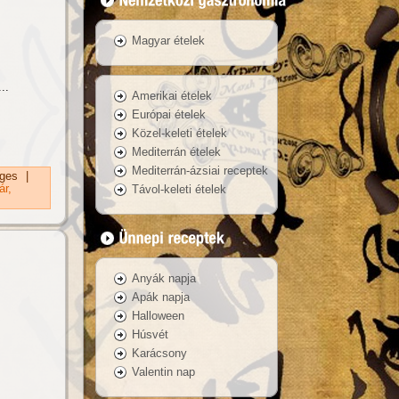
Magyar ételek
..
Amerikai ételek
Európai ételek
Közel-keleti ételek
Mediterrán ételek
Mediterrán-ázsiai receptek
ges
|
ár
Távol-keleti ételek
Anyák napja
Apák napja
Halloween
Húsvét
Karácsony
Valentin nap