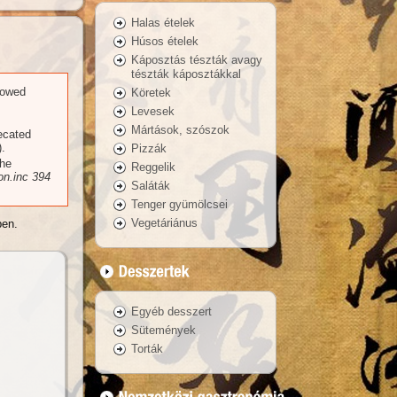
Halas ételek
Húsos ételek
Káposztás tészták avagy
tészták káposztákkal
llowed
Köretek
Levesek
Mártások, szószok
recated
.
Pizzák
the
Reggelik
n.inc
394
Saláták
Tenger gyümölcsei
Vegetáriánus
ben.
Egyéb desszert
Sütemények
Torták