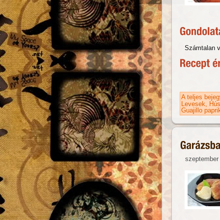
Számtalan ve
A teljes beje
Levesek
Hús
Guajillo papri
szeptember 