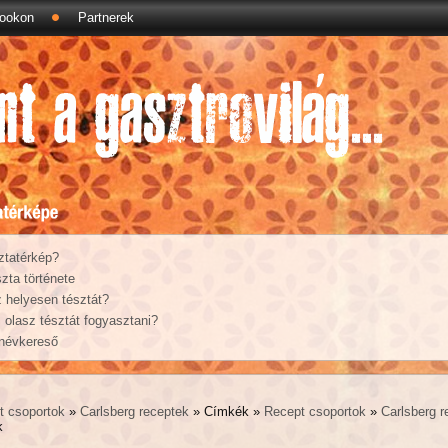
ookon
Partnerek
ztatérkép?
zta története
 helyesen tésztát?
olasz tésztát fogyasztani?
 névkereső
t csoportok
»
Carlsberg receptek
» Címkék »
Recept csoportok
»
Carlsberg r
k