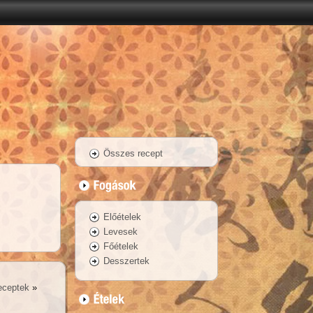
Összes recept
Előételek
Levesek
Főételek
Desszertek
eceptek
»