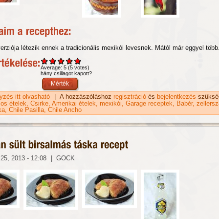
rziója létezik ennek a tradicionális mexikói levesnek. Mától már eggyel több.
Average:
5
(
5
votes)
hány csillagot kapott?
gyzés itt olvasható
Tortilla leves recept tartalommal kapcsolatosan
|
A hozzászóláshoz
regisztráció
és
bejelentkezés
szüksé
os ételek
Csirke
Amerikai ételek
mexikói
Garage receptek
Babér
zellersz
ka
Chile Pasilla
Chile Ancho
25, 2013 - 12:08
|
GOCK