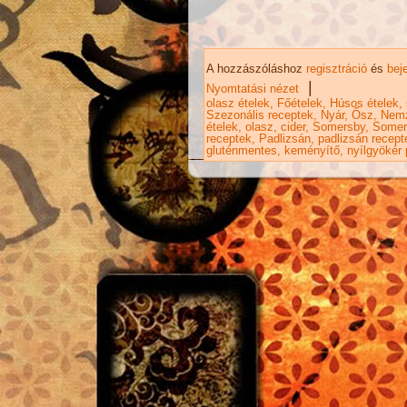
A hozzászóláshoz
regisztráció
és
bej
|
Nyomtatási nézet
olasz ételek
Főételek
Húsos ételek
Szezonális receptek
Nyár
Ősz
Nemz
ételek
olasz
cider
Somersby
Somer
receptek
Padlizsán
padlizsán recept
gluténmentes
keményítő
nyílgyökér 