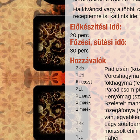
Ha kíváncsi vagy a többi, c
receptemre is, kattints ide:
20 perc
30 perc
2
db
Padlizsán (kö
1
fej
Vöröshagyma 
6
gerezd
fokhagyma (fe
2
dl
Paradicsom p
1
marék
Fenyőmag (sz
1
marék
Szeletelt man
1
marék
tőzegáfonya (a
van, egyébkén
1
ek
Lágy sötétbar
1
tk
morzsolt chili
1
tk
Fahéj