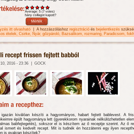
Average:
5
(
7
votes)
hány csillagot kapott?
gyzés itt olvasható
GOCK háromsajtos, nyári rakott cukkini receptje tartalomm
|
A hozzászóláshoz
regisztráció
és
bejelentkezés
szüksé
kapcsolatosan
os ételek
Csirke
Nyár
gőzpároló
Bazsalikom
rozmaring
Paradicsom
fok
10, 2016 - 23:36
|
GOCK
gazán kiválóan készíti a hagyományos, habart fejtett bablevest. A friss
keimre épült hagyománya lett (gyerekkorom nyarainak nélkülözhetetlen elem
almas babfejtegetés), sokszor el is készítem az ő receptje szerint. Az ő re
tal ismert és kedvelt recept. Mit is tudnék én hozzátenni egy ilyen recepth
én is gyakran készítek?