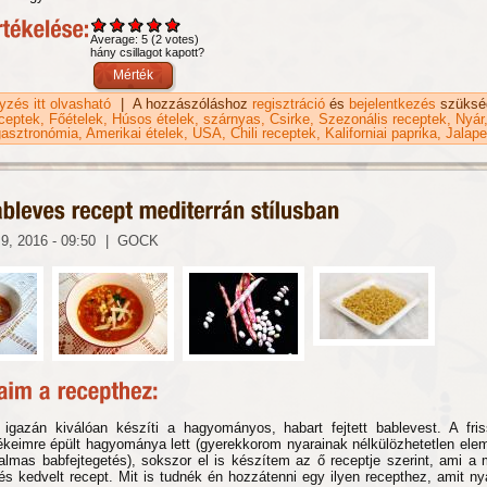
Average:
5
(
2
votes)
hány csillagot kapott?
gyzés itt olvasható
Fehér chili recept frissen fejtett babból tartalommal kapcs
|
A hozzászóláshoz
regisztráció
és
bejelentkezés
szüksé
eceptek
Főételek
Húsos ételek
szárnyas
Csirke
Szezonális receptek
Nyár
asztronómia
Amerikai ételek
USA
Chili receptek
Kaliforniai paprika
Jalap
9, 2016 - 09:50
|
GOCK
gazán kiválóan készíti a hagyományos, habart fejtett bablevest. A friss
keimre épült hagyománya lett (gyerekkorom nyarainak nélkülözhetetlen elem
kalmas babfejtegetés), sokszor el is készítem az ő receptje szerint, ami a 
 és kedvelt recept. Mit is tudnék én hozzátenni egy ilyen recepthez, amit ny