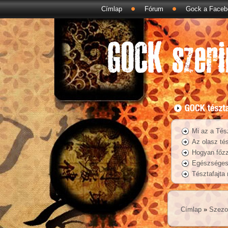
Címlap
Fórum
Gock a Faceb
Mi az a Tés
Az olasz tés
Hogyan főzz
Egészséges 
Tésztafajta
Címlap
»
Szezo