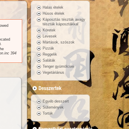
Halas ételek
Húsos ételek
Káposztás tészták avagy
tészták káposztákkal
llowed
Köretek
Levesek
recated
Mártások, szószok
.
Pizzák
the
n.inc
394
Reggelik
Saláták
Tenger gyümölcsei
Vegetáriánus
Egyéb desszert
Sütemények
Torták