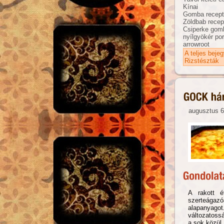
Kínai
Gomba recep
Zöldbab recep
Csiperke gom
nyílgyökér por
arrowroot
A teljes beje
Rizstészták
augusztus 6
A rakott 
szerteágazó
alapanyago
változatoss
a sok közül