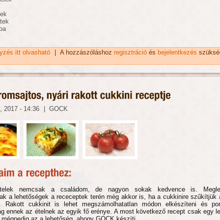
tek
tek
ba
gyzés itt olvasható
Szecsuáni zöldbab és csirke recept gombával tartalommal
|
A hozzászóláshoz
regisztráció
és
bejelentkezés
szüksé
kapcsolatosan
, 2017 - 14:36
|
GOCK
ételek nemcsak a családom, de nagyon sokak kedvence is. Megle
ak a lehetőségek a receceptek terén még akkor is, ha a cukkinire szűkítjük 
t. Rakott cukkinit is lehet megszámolhatatlan módon elkészíteni és p
ág ennek az ételnek az egyik fő erénye. A most következő recept csak egy l
, mégpedig az a lehetőség, ahogy GOCK készíti.