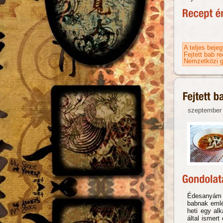
A teljes beje
Fejtett bab r
Nemzetközi g
szeptember 
Édesanyám i
babnak emlé
heti egy al
által ismert