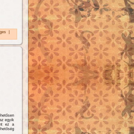
ges
|
hetősen
az egyik
ont ez a
ehetőség