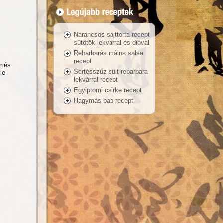
Narancsos sajttorta recept
sütőtök lekvárral és dióval
Rebarbarás málna salsa
recept
rmés
Sertésszűz sült rebarbara
le
lekvárral recept
Egyiptomi csirke recept
Hagymás bab recept