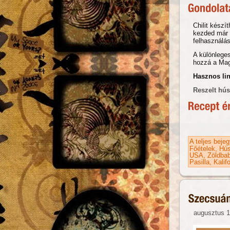
Chilit készí
kezded már 
felhasználá
A különleges
hozzá a Magg
Hasznos li
Reszelt hús
A teljes beje
Főételek
Hús
USA
Zöldbab
Pasilla
Kalif
augusztus 1