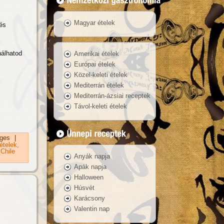
Magyar ételek
 és
nálhatod
Amerikai ételek
Európai ételek
Közel-keleti ételek
Mediterrán ételek
Mediterrán-ázsiai receptek
Távol-keleti ételek
osan
ges
|
ételek
Chile
Anyák napja
Apák napja
Halloween
Húsvét
Karácsony
Valentin nap