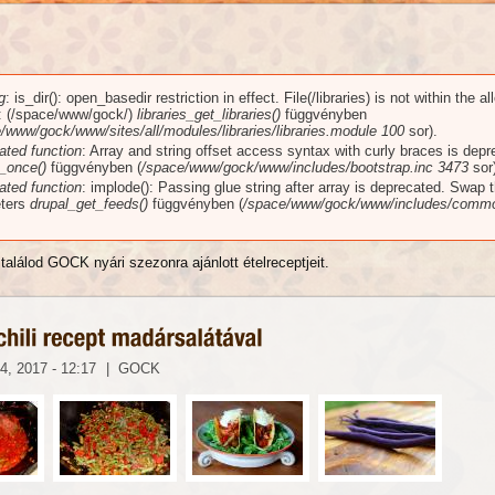
g
: is_dir(): open_basedir restriction in effect. File(/libraries) is not within the a
üzenet
): (/space/www/gock/)
libraries_get_libraries()
függvényben
/www/gock/www/sites/all/modules/libraries/libraries.module
100
sor).
ated function
: Array and string offset access syntax with curly braces is dep
_once()
függvényben (
/space/www/gock/www/includes/bootstrap.inc
3473
sor)
ated function
: implode(): Passing glue string after array is deprecated. Swap 
ters
drupal_get_feeds()
függvényben (
/space/www/gock/www/includes/commo
találod GOCK nyári szezonra ajánlott ételreceptjeit.
4, 2017 - 12:17
|
GOCK