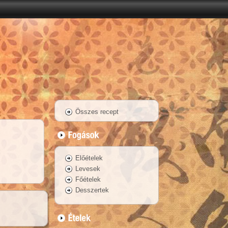
Összes recept
Előételek
Levesek
Főételek
Desszertek