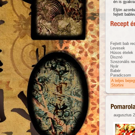
én is gyakr
Eljön azonb
fejtett babl
Fejtett bab re
Levesek
Húsos ételek
Disznó
Szezonális re
Nyár
Babér
Paradicsom
A teljes beje
Stortini
augusztus 2