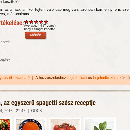
an készítek?
an az a nap, amikor fejteni való bab még van, azonban bármennyire is szer
eves, már unalmas.
Average:
4.9
(
7
votes)
hány csillagot kapott?
ceptek
ceptek
gyzés itt olvasható
Fejtett bableves recept mediterrán stílusban tartalommal
|
A hozzászóláshoz
regisztráció
és
bejelentkezés
szüksé
kapcsolatosan
4, 2016 - 21:47
|
GOCK