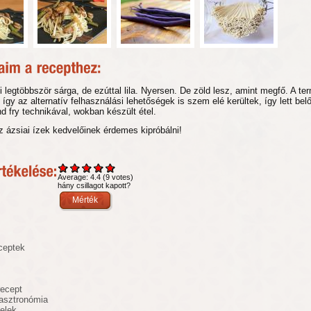
 legtöbbször sárga, de ezúttal lila. Nyersen. De zöld lesz, amint megfő. A te
így az alternatív felhasználási lehetőségek is szem elé kerültek, így lett belő
and fry technikával, wokban készült étel.
 ázsiai ízek kedvelőinek érdemes kipróbálni!
Average:
4.4
(
9
votes)
hány csillagot kapott?
ceptek
recept
asztronómia
telek