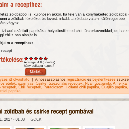
thetsz zöldbabból is, különösen akkor, ha tele van a konyhakerted zöldbabbal
unni a zöldbab főzeléket és levest: inkább a zöldbab valami különlegesebb
sára vágysz.
 ízt adó szárított paprikákat helyettesítheted chili fűszerkeverékkel, de hasz
i chilis bab alapját is.
nkjeim a recepthez:
 recept
Average:
4.8
(
5
votes)
hány csillagot kapott?
gyzés itt olvasható
Zöldbab chili recept madársalátával tartalommal kapcsolat
|
A hozzászóláshoz
regisztráció
és
bejelentkezés
szüksé
os ételek
szárnyas
Csirke
Szezonális receptek
Nyár
gőzpároló
Amerikai 
 receptek
Chili receptek
Paradicsom
Holland chili paprika
Guajillo paprika
orniai paprika
1, 2017 - 01:08
|
GOCK