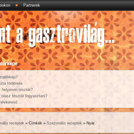
ookon
Partnerek
ztatérkép?
zta története
 helyesen tésztát?
olasz tésztát fogyasztani?
 névkereső
nális receptek
» Címkék »
Szezonális receptek
» Nyár