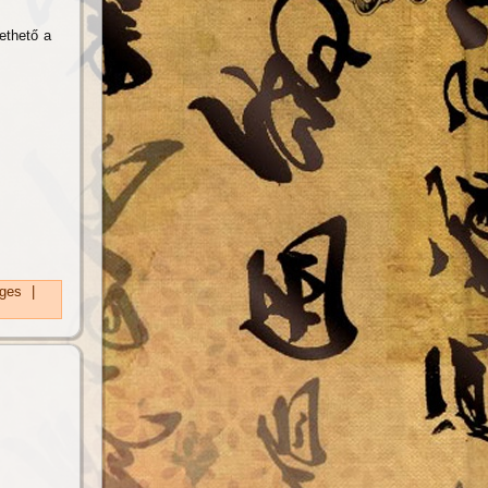
ethető a
ges
|