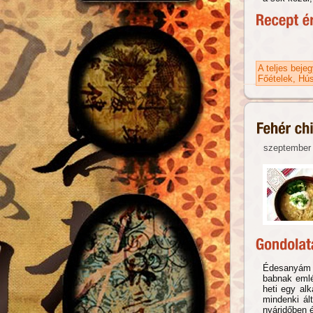
A teljes beje
Főételek
Hús
szeptember 
Édesanyám i
babnak emlé
heti egy alk
mindenki ál
nyáridőben 