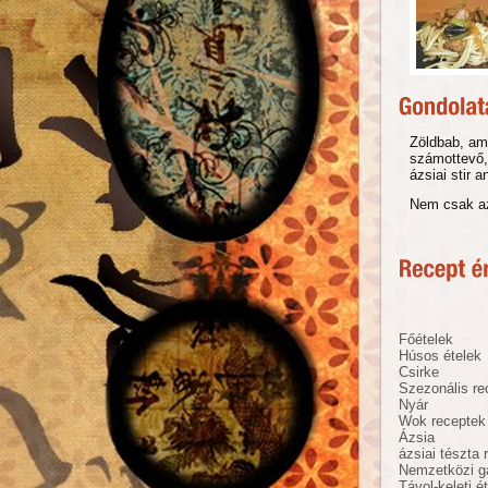
Zöldbab, ami
számottevő, 
ázsiai stir 
Nem csak az
Főételek
Húsos ételek
Csirke
Szezonális re
Nyár
Wok receptek
Ázsia
ázsiai tészta 
Nemzetközi g
Távol-keleti é