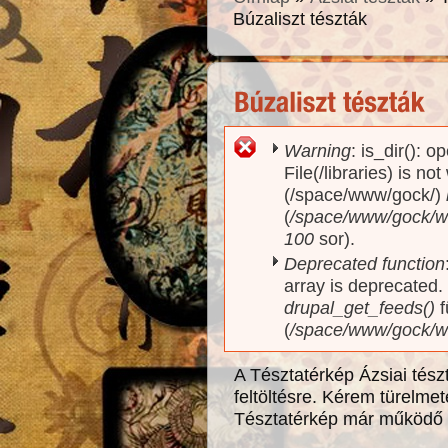
Búzaliszt tészták
Warning
: is_dir(): o
Hibaüzenet
File(/libraries) is no
(/space/www/gock/)
(
/space/www/gock/www
100
sor).
Deprecated function
array is deprecated
drupal_get_feeds()
f
(
/space/www/gock/w
A Tésztatérkép Ázsiai tés
feltöltésre. Kérem türelme
Tésztatérkép már működő