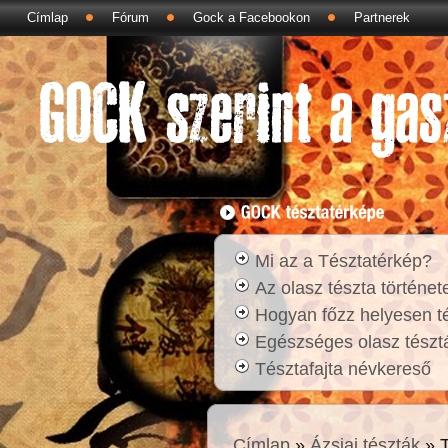
Címlap
Fórum
Gock a Facebookon
Partnerek
Mi az a Tésztatérkép?
Az olasz tészta történet
Hogyan főzz helyesen t
Egészséges olasz tésztá
Tésztafajta névkereső
Címlap
»
Ázsiai tészták
» T