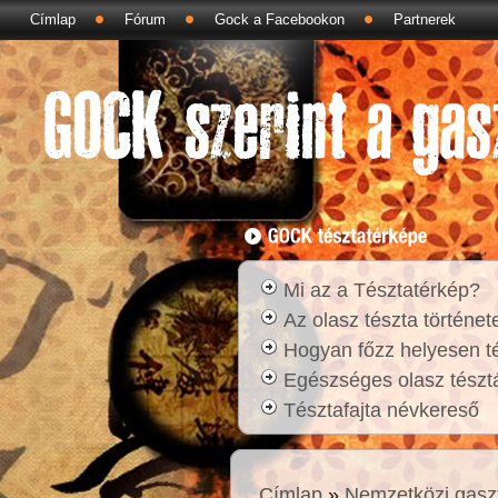
Címlap
Fórum
Gock a Facebookon
Partnerek
Mi az a Tésztatérkép?
Az olasz tészta történet
Hogyan főzz helyesen t
Egészséges olasz tésztá
Tésztafajta névkereső
Címlap
»
Nemzetközi gasz