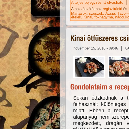
|
A teljes bejegyzés itt olvasható
Kí
ka
A hozzászóláshoz
regisztráció
és
Mártások, szószok
Ázsia
Távol-
ételek
Kínai
fokhagyma
nádcuko
|
november 15, 2016 - 09:46
G
Sokan ódzkodnak a táv
felhasznált különlege
miatt. Ebben a recep
alapanyag nem szerepel,
megkezdett, drágán 