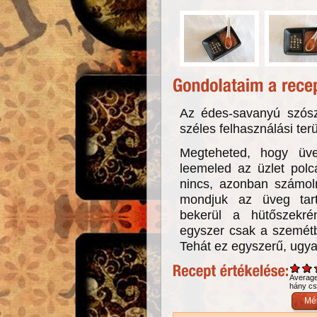
Az édes-savanyú szósz
széles felhasználási terü
Megteheted, hogy üve
leemeled az üzlet polc
nincs, azonban számoln
mondjuk az üveg tar
bekerül a hütőszekrén
egyszer csak a szemétbe
Tehát ez egyszerű, ugy
Averag
hány csi