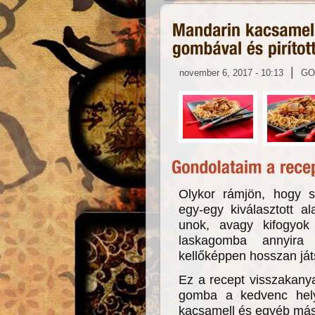
|
november 6, 2017 - 10:13
GO
Olykor rámjön, hogy s
egy-egy kiválasztott a
unok, avagy kifogyok
laskagomba annyira
kellőképpen hosszan játs
Ez a recept visszakany
gomba a kedvenc hely
kacsamell és egyéb más