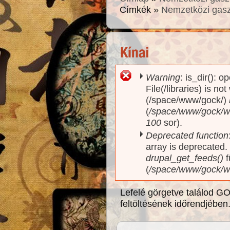
Címkék »
Nemzetközi gas
Warning
: is_dir(): o
Hibaüzenet
File(/libraries) is no
(/space/www/gock/)
(
/space/www/gock/www
100
sor).
Deprecated function
array is deprecated
drupal_get_feeds()
f
(
/space/www/gock/w
Lefelé görgetve találod GO
feltöltésének időrendjében