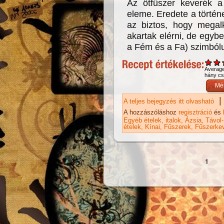
Az ötfűszer keverék a 
eleme. Eredete a törté
az biztos, hogy megalk
akartak elérni, de egybe
a Fém és a Fa) szimból
Averag
hány csi
|
A teljes bejegyzés itt olvasható
Kí
ka
A hozzászóláshoz
regisztráció
és
Egyéb ételek, italok
Ázsia
Távol-
ételek
Kínai
Fűszerek
Fűszerke
Oldalak