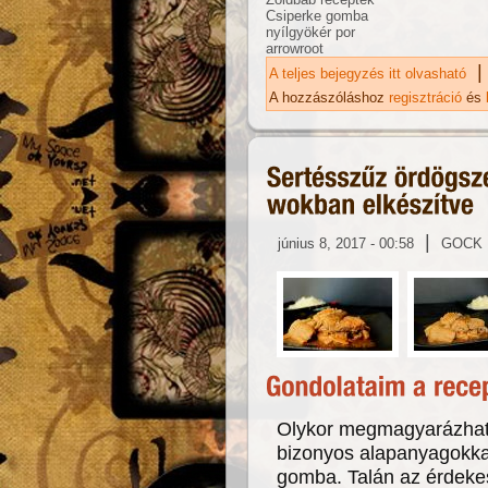
Csiperke gomba
nyílgyökér por
arrowroot
|
A teljes bejegyzés itt olvasható
Sz
ta
A hozzászóláshoz
regisztráció
és
|
június 8, 2017 - 00:58
GOCK
Olykor megmagyarázhata
bizonyos alapanyagokka
gomba. Talán az érdekes