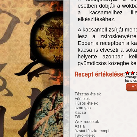
esetben dobják a wokba
a kacsamellhez ill
elkészítéséhez.
A kacsamell zsírját men
lesz a zsíroskenyérre
Ebben a receptben a ka
kacsa is elveszti a soka
helyette azonban ke
gyümölcsös közegbe ker
Averag
hány csi
Tésztás ételek
Főételek
Húsos ételek
szárnyas
Kacsa
Tél
Wok receptek
Ázsia
ázsiai tészta recept
Távol-Kelet