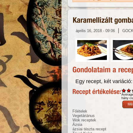
|
április 16, 2018 - 09:06
GOC
Egy recept, két variáció:
Averag
hány csi
Főételek
Vegetáriánus
Wok receptek
Ázsia
ázsiai tészta recept