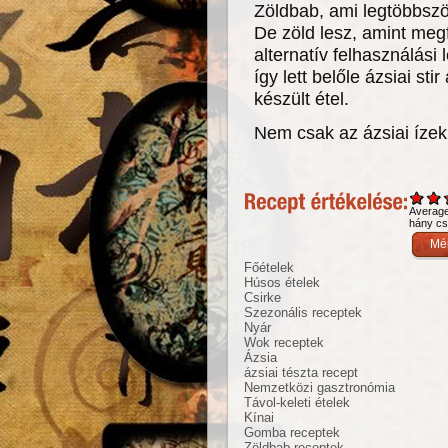
Zöldbab, ami legtöbbször
De zöld lesz, amint meg
alternatív felhasználási
így lett belőle ázsiai st
készült étel.
Nem csak az ázsiai ízek
Averag
hány csi
Főételek
Húsos ételek
Csirke
Szezonális receptek
Nyár
Wok receptek
Ázsia
ázsiai tészta recept
Nemzetközi gasztronómia
Távol-keleti ételek
Kínai
Gomba receptek
Zöldbab receptek