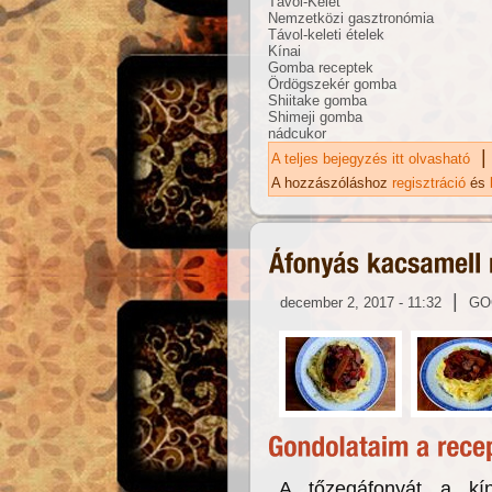
Távol-Kelet
Nemzetközi gasztronómia
Távol-keleti ételek
Kínai
Gomba receptek
Ördögszekér gomba
Shiitake gomba
Shimeji gomba
nádcukor
|
A teljes bejegyzés itt olvasható
Ka
ta
A hozzászóláshoz
regisztráció
és
|
december 2, 2017 - 11:32
GO
A tőzegáfonyát a kín