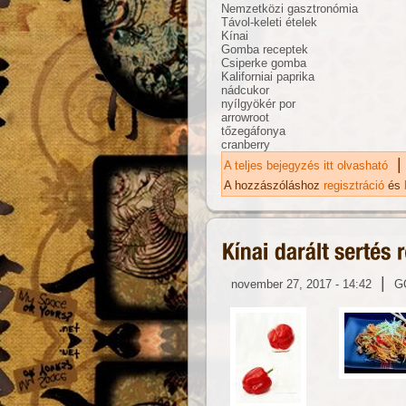
Nemzetközi gasztronómia
Távol-keleti ételek
Kínai
Gomba receptek
Csiperke gomba
Kaliforniai paprika
nádcukor
nyílgyökér por
arrowroot
tőzegáfonya
cranberry
|
A teljes bejegyzés itt olvasható
Áf
ka
A hozzászóláshoz
regisztráció
és
|
november 27, 2017 - 14:42
G