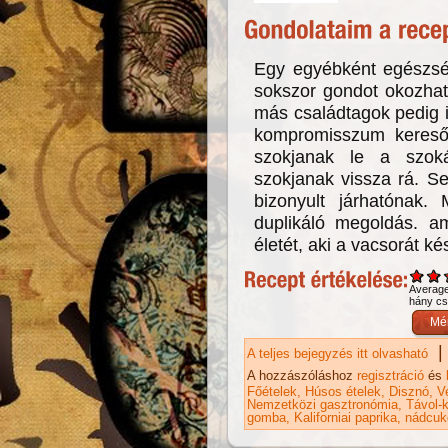
Egy egyébként egészsé
sokszor gondot okozhat
más családtagok pedig i
kompromisszum kereső
szokjanak le a szok
szokjanak vissza rá. S
bizonyult járhatónak. 
duplikáló megoldás. a
életét, aki a vacsorát kés
Averag
hány csi
|
A teljes bejegyzés itt olvasható
Kí
ta
A hozzászóláshoz
regisztráció
és
Főételek
Húsos ételek
Disznó
V
Nemzetközi gasztronómia
Távol-k
gomba
Kaliforniai paprika
nádcuk