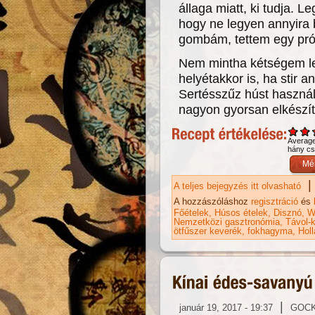
állaga miatt, ki tudja. L
hogy ne legyen annyira
gombám, tettem egy pró
Nem mintha kétségem let
helyétakkor is, ha stir a
Sertésszűz húst haszná
nagyon gyorsan elkészíth
Averag
hány csi
|
A teljes bejegyzés itt olvasható
Se
el
A hozzászóláshoz
regisztráció
és
Főételek
Húsos ételek
Disznó
W
Nemzetközi gasztronómia
Távol-k
ötfűszer keverék
fokhagyma
Holl
|
január 19, 2017 - 19:37
GOC