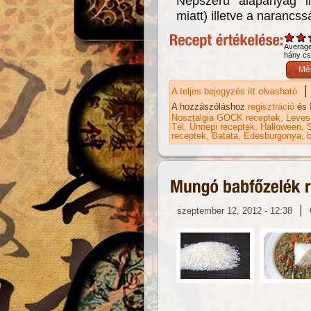
Népszerű alapanyag i
miatt) illetve a narancss
Averag
hány csi
|
A teljes bejegyzés itt olvasható
Bi
ta
A hozzászóláshoz
regisztráció
és
Nosztalgia GOCK receptek
Leves
Tél
Ünnepi receptek
Halloween
receptek
Batáta
Édesburgonya
|
szeptember 12, 2012 - 12:38