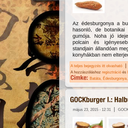
Az édesburgonya a bu
hasonló, de botanika
gumója. Noha jó idej
polcain és igényeseb
standjain állandóan me
konyhákban nem elterje
|
A teljes bejegyzés itt olvasható
Ba
ka
A hozzászóláshoz
regisztráció
és
Batáta
Édesburgonya
|
május 23, 2015 - 12:31
GOC