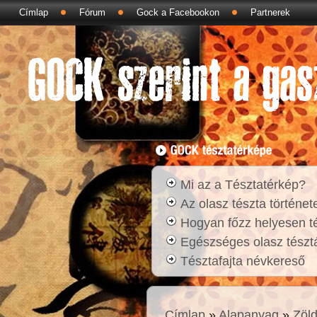
Címlap
Fórum
Gock a Facebookon
Partnerek
Mi az a Tésztatérkép?
Az olasz tészta történet
Hogyan főzz helyesen t
Egészséges olasz tésztá
Tésztafajta névkereső
Címlap
»
Alapanyag
»
Zöl