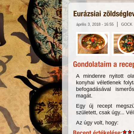
|
április 3, 2018 - 16:55
GOCK
A mindenre nyitott ol
konyhai véletlenek fol
befogadásával ismerős
magát.
Egy új recept megszü
született, csak úgy... Vél
Az úgy volt, hogy: