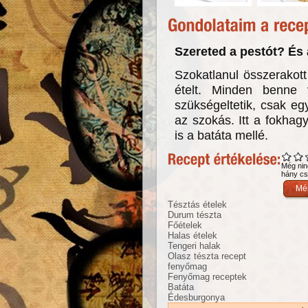
Szereted a pestót? És 
Szokatlanul összerakot
ételt. Minden benne
szükségeltetik, csak e
az szokás. Itt a fokha
is a batáta mellé.
Még nin
hány csi
Tésztás ételek
Durum tészta
Főételek
Halas ételek
Tengeri halak
Olasz tészta recept
fenyőmag
Fenyőmag receptek
Batáta
Édesburgonya