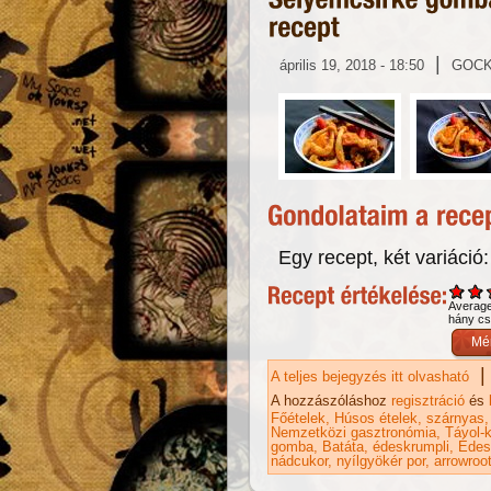
|
április 19, 2018 - 18:50
GOC
Egy recept, két variáció
Averag
hány csi
|
A teljes bejegyzés itt olvasható
Se
re
A hozzászóláshoz
regisztráció
és
Főételek
Húsos ételek
szárnyas
Nemzetközi gasztronómia
Távol-k
gomba
Batáta
édeskrumpli
Édes
nádcukor
nyílgyökér por
arrowroo