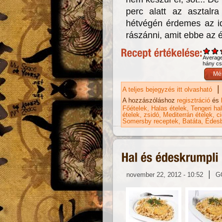
perc alatt az asztalr
hétvégén érdemes az id
rászánni, amit ebbe az é
Averag
hány csi
|
A teljes bejegyzés itt olvasható
Ts
ta
A hozzászóláshoz
regisztráció
és
Főételek
Halas ételek
Tengeri ha
ételek
zsidó
Mediterrán ételek
ci
Somersby receptek
Batáta
Édes
|
november 22, 2012 - 10:52
G