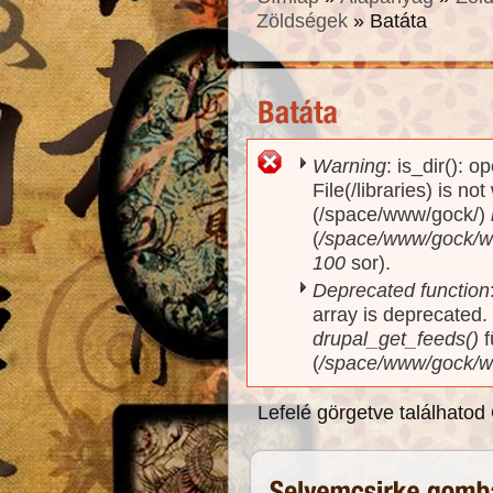
Zöldségek
» Batáta
Warning
: is_dir(): o
Hibaüzenet
File(/libraries) is no
(/space/www/gock/)
(
/space/www/gock/www
100
sor).
Deprecated function
array is deprecated
drupal_get_feeds()
f
(
/space/www/gock/w
Lefelé görgetve találhatod 