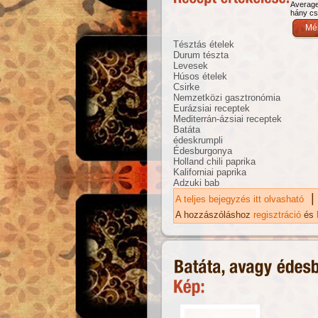
Averag
hány csi
Tésztás ételek
Durum tészta
Levesek
Húsos ételek
Csirke
Nemzetközi gasztronómia
Eurázsiai receptek
Mediterrán-ázsiai receptek
Batáta
édeskrumpli
Édesburgonya
Holland chili paprika
Kaliforniai paprika
Adzuki bab
|
A teljes bejegyzés itt olvasható
Eu
ka
A hozzászóláshoz
regisztráció
és