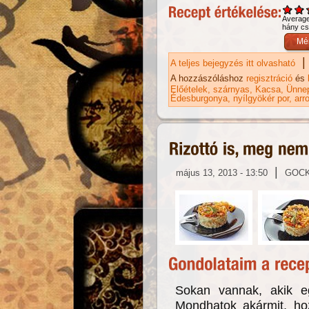
Averag
hány csi
|
A teljes bejegyzés itt olvasható
Ka
ka
A hozzászóláshoz
regisztráció
és
Előételek
szárnyas
Kacsa
Ünnep
Édesburgonya
nyílgyökér por
arr
|
május 13, 2013 - 13:50
GOC
Sokan vannak, akik eg
Mondhatok akármit, ho