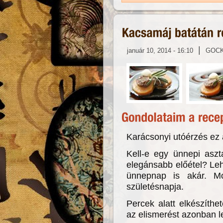
|
január 10, 2014 - 16:10
GOC
Karácsonyi utóérzés ez 
Kell-e egy ünnepi asz
elegánsabb előétel? Le
ünnepnap is akár. Mo
születésnapja.
Percek alatt elkészíthe
az elismerést azonban l