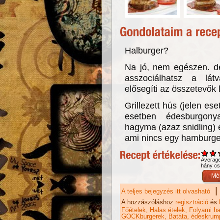
Halburger?
Na jó, nem egészen. de
asszociálhatsz a látv
elősegíti az összetevők l
Grillezett hús (jelen ese
esetben édesburgonya
hagyma (azaz snidling) 
ami nincs egy hamburg
Averag
hány csi
|
A teljes bejegyzés itt olvasható
GO
ka
A hozzászóláshoz
regisztráció
és
Főételek
Halas ételek
Folyami ha
GOCKburgerek
Batáta
édeskrump