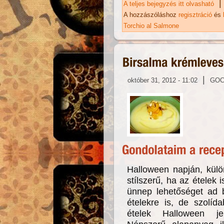
|
A teljes bejegyzés itt olvasható
Ha
ta
A hozzászóláshoz
regisztráció
és
Torchio al Salmone
|
október 31, 2012 - 11:02
GO
Halloween napján, külö
stílszerű, ha az ételek 
ünnep lehetőséget ad bi
ételekre is, de szolíd
ételek Halloween je