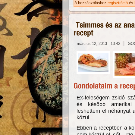
ka
A hozzászóláshoz
regisztráció
és
|
március 12, 2013 - 13:42
GO
Ex-feleségem zsidó szá
és később amerikai 
leshettem el néhányat 
közül.
Ebben a receptben a kör
nem készül el, sőt...
De 