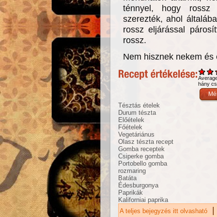
ténnyel, hogy rossz
szerezték, ahol általáb
rossz eljárással páros
rossz.
Nem hisznek nekem és e
Averag
hány csi
Tésztás ételek
Durum tészta
Előételek
Főételek
Vegetáriánus
Olasz tészta recept
Gomba receptek
Csiperke gomba
Portobello gomba
rozmaring
Batáta
Édesburgonya
Paprikák
Kaliforniai paprika
|
A teljes bejegyzés itt olvasható
Ri