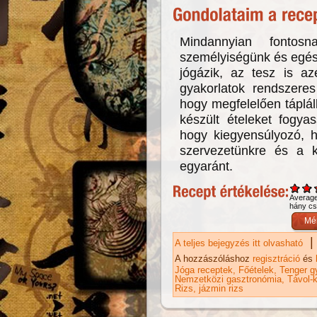
Mindannyian fontosn
személyiségünk és egész
jógázik, az tesz is az
gyakorlatok rendszeres
hogy megfelelően táplá
készült ételeket fogya
hogy kiegyensúlyozó, h
szervezetünkre és a ke
egyaránt.
Averag
hány csi
|
A teljes bejegyzés itt olvasható
Mu
ka
A hozzászóláshoz
regisztráció
és
Jóga receptek
Főételek
Tenger g
Nemzetközi gasztronómia
Távol-k
Rizs
jázmin rizs